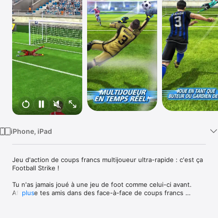
Watch
TV
iPhone, iPad
Jeu d'action de coups francs multijoueur ultra-rapide : c'est ça 
Football Strike !

Tu n'as jamais joué à une jeu de foot comme celui-ci avant. 
Affronte tes amis dans des face-à-face de coups francs 
plus
multijoueur, ou fais-toi un nom dans le mode Carrière !

Personnalise ton buteur et ton gardien de but avec des 