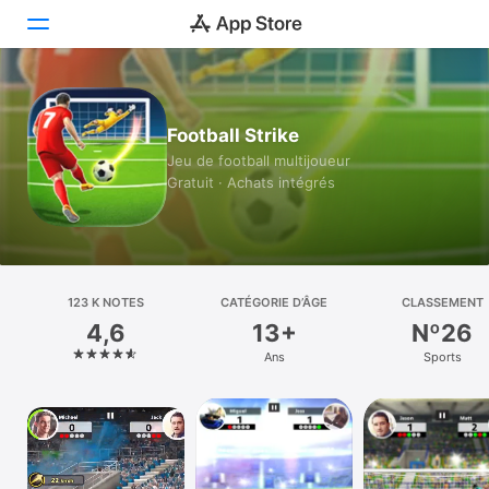
Aujourd’hui
Football Strike
Jeux
Jeu de football multijoueur
Gratuit · Achats intégrés
Apps
Arcade
Recherche
123 K NOTES
CATÉGORIE D’ÂGE
CLASSEMENT
4,6
13+
Nº26
Plateforme
Ans
Sports
iPhone
iPad
Mac
Vision