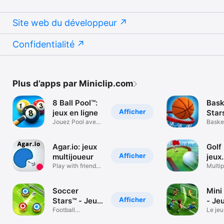
Site web du développeur
Confidentialité
Plus d’apps par Miniclip.com
8 Ball Pool™:
Bask
Afficher
jeux en ligne
Star
Jouez Pool avec
Mult
Baske
vos amis!
Temps
Agar.io: jeux
Golf 
Afficher
multijoueur
jeux
Play with friends
mult
Multi
online
with F
Soccer
Mini
Afficher
Stars™ - Jeu
- Je
de foot
Football
Le jeu
multijoueur
ultime