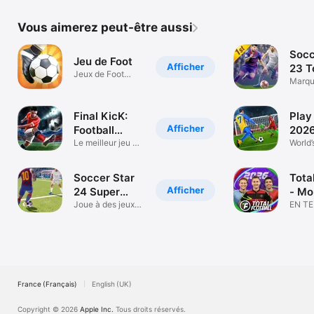
Vous aimerez peut-être aussi
Socc
Jeu de Foot
Afficher
23 T
Jeux de Foot
Marqu
Football Games
Jeux d
Final KicK:
Play
Afficher
Football
2026
onligne
Le meilleur jeu de
Mat
World’
penalties
footb
Soccer Star
Tota
Afficher
24 Super
- Mo
Football
Joue à des jeux
EN T
de football
BATAI
France (Français)
English (UK)
Copyright © 2026
Apple Inc.
Tous droits réservés.