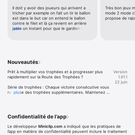
Il doit y avoir des joueurs qui arrivent a 
Très bon jeux ma
Prérequis : iPhone 4S ou plus récent, iPod Touch 5e 
tricher par exemple on fait un tir le ballon 
mode 2 mode c’
génération, iPad 2 ou plus récent

est dans le but car on entend le ballon 
propose de raj
Ce jeu requiert une connexion internet pour pouvoir jouer

contre le filet et là ça revient en arrière 
juste un instant pour que le gardien sache 
plus
Ce jeu inclut des achats en jeu facultatifs (comprend des 
ou on a tirer et pouvoir arrêter tranquille 
objets aléatoires).

est ce normal merci Je reviens vers vous 
car il y a de plus en plus de triche ou de 
Ne rate pas les dernières nouveautés :

Bugs mais je doute quand même donc soit 
le problème ce résout soit je vois pour 
Aimer Miniclip : http://facebook.com/miniclip

porter plainte et faire fermer l’application 
Nous suivre sur Twitter : http://twitter.com/miniclip

Nouveautés
C pénible
------------------------------------

En savoir plus sur Miniclip : http://www.miniclip.com

Prêt à multiplier vos trophées et à progresser plus 
Version
CONDITIONS GÉNÉRALES : http://www.miniclip.com/terms-
rapidement sur la Route des Trophées ?

1.61.1
and-conditions

22 juin
POLITIQUE DE CONFIDENTIALITÉ : 
Série de trophées : Chaque victoire consécutive vous 
https://www.miniclip.com/privacy-policy
rapporte des trophées supplémentaires. Maintenez 
plus
votre série pour obtenir des bonus encore plus 
importants !

(Remarque : Cette fonctionnalité est déployée 
Confidentialité de l’app
progressivement et n'est peut-être pas encore 
disponible pour tous les joueurs.)

Le développeur
Miniclip.com
a indiqué que les pratiques de
l’app en matière de confidentialité peuvent inclure le traitement
Correctifs : Plantages résolus et bugs corrigés pour 