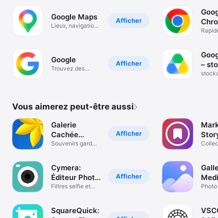
organ
Goog
Google Maps
Afficher
Chr
Lieux, navigation
Rapid
et trafic
sécuri
Googl
Goog
Google
Afficher
– st
Trouvez des
stocka
réponses rapides
sécur
Vous aimerez peut-être aussi
Galerie
Mark
Afficher
Cachée
Stor
Photos &
Souvenirs gardés
Reel
Collec
en privée
Video,
Vidéos
Cymera:
Galle
Afficher
Éditeur Photo
Medi
Beauté
Filtres selfie et
Man
Photo 
effets photo
SquareQuick:
VSCO