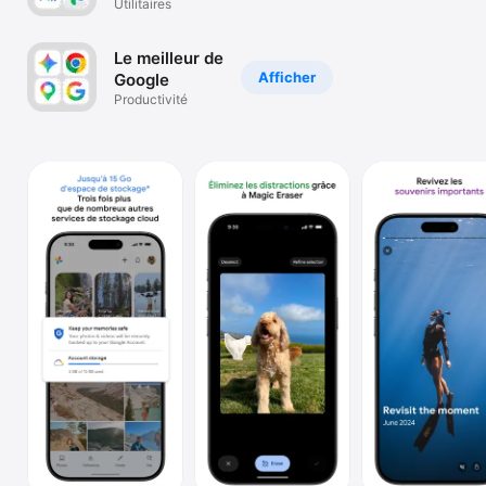
avec l'IA de
Utilitaires
Watch
Google
TV
Le meilleur de
Afficher
Google
Productivité