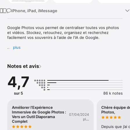
iPhone, iPad, iMessage
Google Photos vous permet de centraliser toutes vos photos 
et vidéos. Stockez, retouchez, organisez et recherchez 
facilement vos souvenirs à l'aide de l'IA de Google.

plus
• 15 GO D'ESPACE DE STOCKAGE CLOUD : chaque compte 
Google dispose de 15 Go d'espace de stockage*, soit trois fois 
plus que de nombreux autres services de stockage cloud. 
Notes et avis
Vous pouvez ainsi sauvegarder vos souvenirs 
automatiquement et les conserver en lieu sûr sur tous vos 
4,7
appareils.

• OUTILS DE RETOUCHE OPTIMISÉS PAR L'IA : effectuez des 
sur 5
86 k notes
retouches complexes en quelques gestes. Supprimez les 
éléments indésirables avec la Gomme magique. Améliorez les 
photos floues grâce à la fonctionnalité Anti-flou. Optimisez 
Améliorer l’Expérience
Chère équipe d
l'éclairage et la luminosité avec Éclairage portrait.

Immersive de Google Photos :
Photos,
07/04/2024
Vers un Outil Diaporama
plot
Complet
vanderline
• RECHERCHE SIMPLIFIÉE : retrouvez facilement vos photos 
Depuis que j’ai 