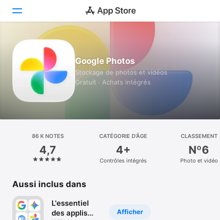
Aujourd’hui
Google Photos
Jeux
Stockage de photos et vidéos
Gratuit · Achats intégrés
Apps
Arcade
Recherche
86 K NOTES
CATÉGORIE D’ÂGE
CLASSEMENT
4,7
4+
Nº6
Plateforme
Contrôles intégrés
Photo et vidéo
iPhone
iPad
Aussi inclus dans
Mac
L'essentiel
Vision
Afficher
des applis