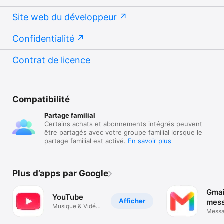
Site web du développeur
Confidentialité
Contrat de licence
Compatibilité
Partage familial
Certains achats et abonnements intégrés peuvent
être partagés avec votre groupe familial lorsque le
partage familial est activé.
En savoir plus
Plus d’apps par Google
Gmail
YouTube
Afficher
mess
Musique & Vidéos
Goog
Messa
à regarder
rapide