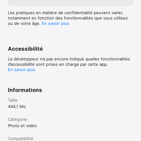
Les pratiques en matière de confidentialité peuvent varier,
Règles de confidentialité de Google : 
notamment en fonction des fonctionnalités que vous utilisez
https://google.com/intl/fr_FR/policies/privacy

ou de votre âge.
En savoir plus
* L'espace de stockage du compte Google est partagé entre 
Google Photos, Gmail et Google Drive. Dans certains pays, 
chaque compte dispose de 5 Go d'espace de stockage, avec 
Accessibilité
la possibilité d'obtenir 10 Go supplémentaires en ajoutant un 
numéro de téléphone.
Le développeur n’a pas encore indiqué quelles fonctionnalités
d’accessibilité sont prises en charge par cette app.
En savoir plus
Informations
Taille
444,1 Mo
Catégorie
Photo et vidéo
Compatibilité