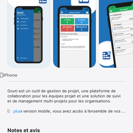
Watch
TV
iPhone
Gouti est un outil de gestion de projet, une plateforme de 
collaboration pour les équipes projet et une solution de suivi 
et de management multi-projets pour les organisations.  

Dans sa version mobile, vous avez accès à l’ensemble de vos 
plus
tâches, actions et problèmes au bout des doigts. Vous êtes 
notifié en temps réel quand une notification est faite sur Gouti.

Notes et avis
Fonctionnalités : 
