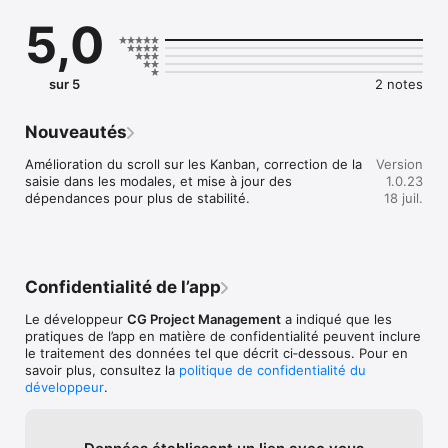
Un tableau de bord vous indique les activités sur lesquelles 
5,0
vous êtes positionnés.  

Les vues dédiées, « Mes tâches », « Mes actions », « Mes 
problèmes », vous permettent de rapidement visualiser votre 
avancement par un système KANBAN.  

sur 5
2 notes
Un accès à la fiche détaillée d’une activité vous permet de 
consulter sa description et ses informations, ainsi que de la 
modifier si vous avez les droits.  

Nouveautés
Le système de commentaire vous permet d’échanger en 
temps réel sur les activités avec vos collaborateurs et 
Amélioration du scroll sur les Kanban, correction de la 
Version
d’envoyer des notifications.

saisie dans les modales, et mise à jour des 
1.0.23
Les notifications Gouti sont notifiées sur l'application.

dépendances pour plus de stabilité.
18 juil.
La feuille de temps vous permet la consultation et la saisie sur 
vos tâches.
Confidentialité de l’app
Le développeur
CG Project Management
a indiqué que les
pratiques de l’app en matière de confidentialité peuvent inclure
le traitement des données tel que décrit ci‑dessous. Pour en
savoir plus, consultez la
politique de confidentialité du
développeur
.