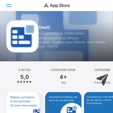
Aujourd’hui
Gouti
Les activités du collaborateur
Jeux
Uniquement pour iPhone
Gratuit · Conçue pour iPhone. Non validée
Apps
pour macOS.
Arcade
Recherche
2 NOTES
CATÉGORIE D’ÂGE
CATÉGORIE
5,0
4+
Plateforme
Ans
Productivité
iPhone
iPad
Mac
Vision