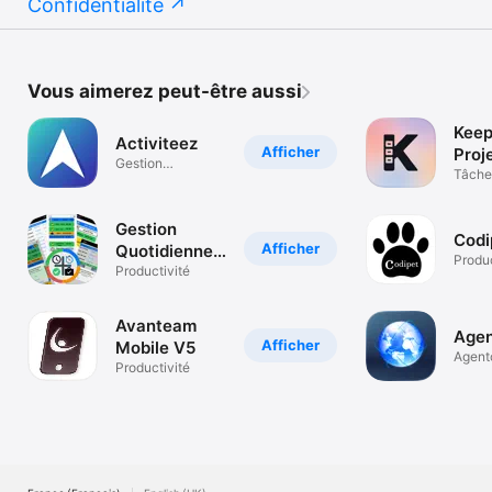
Confidentialité
Vous aimerez peut-être aussi
Keep
Activiteez
Afficher
Proje
Gestion
Note
Tâche
d'activités
Produc
sportives
Gestion
Codi
Afficher
Quotidienne
Produc
du Travail
Productivité
Avanteam
Age
Afficher
Mobile V5
Agen
Productivité