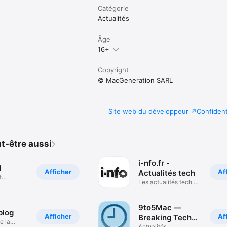
Catégorie
Actualités
Âge
16+
Copyright
© MacGeneration SARL
Site web du développeur
Confident
t-être aussi
i-nfo.fr -
d
Afficher
Af
Actualités tech
t
Les actualités tech en
direct
9to5Mac —
 blog
Afficher
Af
Breaking Tech
e la
Actualités