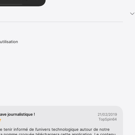
ilisation 
 iPhone, 
us. 
z membre 
le buzz. 

tion. 
n mode 
ve journalistique !
21/02/2019
TopSpin64
e tenir informé de l’univers technologique autour de notre 
gagement 
la pomme croquée téléchargera cette application. Le contenu 