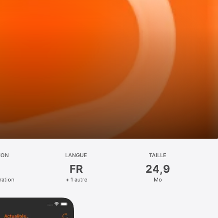
ION
LANGUE
TAILLE
FR
24,9
ation
+ 1 autre
Mo