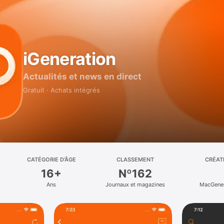
iGeneration
Actualités et news en direct
Gratuit · Achats intégrés
CATÉGORIE D’ÂGE
CLASSEMENT
CRÉAT
16+
Nº162
Ans
Journaux et magazines
MacGener