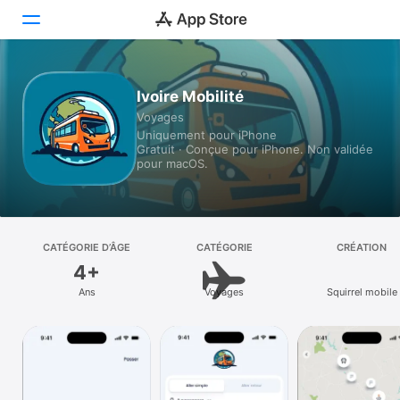
Aujourd’hui
Ivoire Mobilité
Voyages
Jeux
Uniquement pour iPhone
Gratuit · Conçue pour iPhone. Non validée
Apps
pour macOS.
Arcade
Recherche
CATÉGORIE D’ÂGE
CATÉGORIE
CRÉATION
4+
Plateforme
Ans
Voyages
Squirrel mobile
iPhone
iPad
Mac
Vision