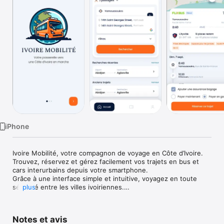
Watch
TV
iPhone
Ivoire Mobilité, votre compagnon de voyage en Côte d’Ivoire.

Trouvez, réservez et gérez facilement vos trajets en bus et 
cars interurbains depuis votre smartphone.

Grâce à une interface simple et intuitive, voyagez en toute 
sérénité entre les villes ivoiriennes.

plus
Avec Ivoire Mobilité, vous pouvez :

Notes et avis
- Rechercher vos trajets en quelques clics (aller simple ou 