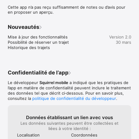
aller-retour).

Cette app n’a pas reçu suffisamment de notes ou d’avis pour
- Comparer les compagnies de transport : horaires, durée, 
en proposer un aperçu.
prix, services à bord (WiFi, prises, espace jambes, accessibilité 
PMR…).

- Réserver ou choisir de régler directement en gare.

Nouveautés
- Recevoir vos billets numériques avec QR Code, toujours 
disponibles dans l’app.

Mise à jour des fonctionnalités

Version 2.0
- Gérer vos trajets : consultez vos réservations à venir et 
Possibilité de réserver un trajet

30 mars
accédez à l’historique de vos voyages.

Historique des trajets
- Gérer votre compte facilement : profil, email, téléphone, mot 
de passe et historique synchronisé.

Que vous voyagiez pour le travail, les études ou les loisirs, 
Ivoire Mobilité vous accompagne partout et rend vos 
Confidentialité de l’app
déplacements plus simples, rapides et accessibles.
Le développeur
Squirrel mobile
a indiqué que les pratiques de
l’app en matière de confidentialité peuvent inclure le traitement
des données tel que décrit ci‑dessous. Pour en savoir plus,
consultez la
politique de confidentialité du développeur
.
Données établissant un lien avec vous
Les données suivantes peuvent être collectées et
liées à votre identité :
Localisation
Coordonnées