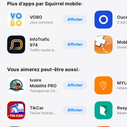
Plus d’apps par Squirrel mobile
VOBO
Ouc
Afficher
Jeux concours
C'est
près d
InfoTrafic
MobE
Afficher
974
Diver
Traffic routier à
La Réunion
Vous aimerez peut-être aussi
Ivoire
MYL
Afficher
Mobilité PRO
Hôtel
Transport en Côte
résid
d’Ivoire
Afriqu
TikCar
Res
Afficher
TikCar (tickets de
Réser
car)
Résid
Hôtel