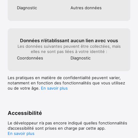
marques déposées d'Universal Studios et Amblin 
Entertainment, Inc. Licence distribuée par Universal Studios. 
Diagnostic
Autres données
Tous droits réservés.

*Remarque : Jurassic World Alive est un jeu gratuit mais 
certains objets peuvent être achetés avec de l'argent réel.
Données n’établissant aucun lien avec vous
Les données suivantes peuvent être collectées, mais
elles ne sont pas liées à votre identité :
Coordonnées
Diagnostic
Les pratiques en matière de confidentialité peuvent varier,
notamment en fonction des fonctionnalités que vous utilisez
ou de votre âge.
En savoir plus
Accessibilité
Le développeur n’a pas encore indiqué quelles fonctionnalités
d’accessibilité sont prises en charge par cette app.
En savoir plus