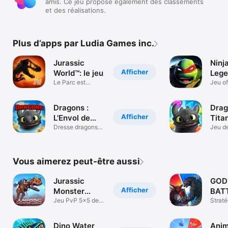
amis. Ce jeu propose également des classements
et des réalisations.
Plus d’apps par Ludia Games inc.
Jurassic
Ninja
Afficher
World™: le jeu
Lege
Le Parc est
Jeu of
ouvert!
Tortue
Dragons :
Drag
Afficher
L'Envol de
Tita
Beurk
Dresse dragons
Upri
Jeu de
pour bataille!
3/RPG
Vous aimerez peut-être aussi
Jurassic
GOD
Afficher
Monster
BATT
World 3D FPS
Jeu PvP 5x5 de
Straté
dino en ligne
Dino Water
Anim