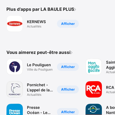
Plus d’apps par LA BAULE PLUS
KERNEWS
Afficher
Actualités
Vous aimerez peut-être aussi
Sain
Le Pouliguen
Afficher
Aggl
Ville du Pouliguen
Actual
Pornichet -
RCA 
Afficher
L'appel de la
Actual
Mer
Actualités
Presse
A bo
Afficher
Océan - Le
Nant