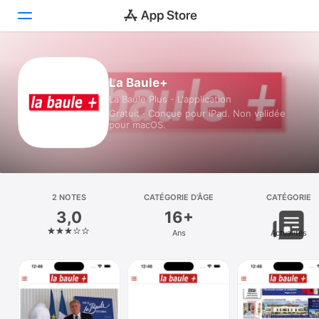
Aujourd’hui
La Baule+
La Baule Plus - L'application
Jeux
Gratuit · Conçue pour iPad. Non validée
pour macOS.
Apps
Arcade
Recherche
2 NOTES
CATÉGORIE D’ÂGE
CATÉGORIE
3,0
16+
Plateforme
Ans
Actualités
iPhone
iPad
Mac
Vision