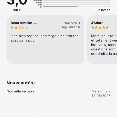
sur 5
2 notes
Beau remake ....
J'Adore...
20/07/2011
Rip-studio.fr
Idée bien reprise, dommage d'en profiter 
Merci pour tout
avec de la pub !
et tellement gén
interview, sans
questions sont p
ont droit à la p
plus
certaines radio.
dire encore.
Nouveautés
Nouvelle version
Version 2.7
12/08/2025