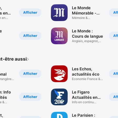
,
Le Monde
Afficher
Af
s en
Mémorable -
n en
Culture G
Mémoire &
connaissances
e
Le Monde :
Afficher
Af
Cours de langue
Anglais, espagnol,
italien...
t-être aussi
Les Echos,
Afficher
Af
onal
actualités éco
trangère
Economie France &
Monde
n: Info
Le Figaro
Afficher
Af
ités
Actualités en
e &
direct
Info en continu
rect
France & Monde
t,
Le Parisien :