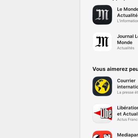
Le Monde
Actualité
direct
L’informatio
continu
Journal L
Monde
Actualités
Vous aimerez peu
Courrier
internati
La presse é
en continu
Libératio
et Actual
Actus Franc
Monde en di
Mediapar