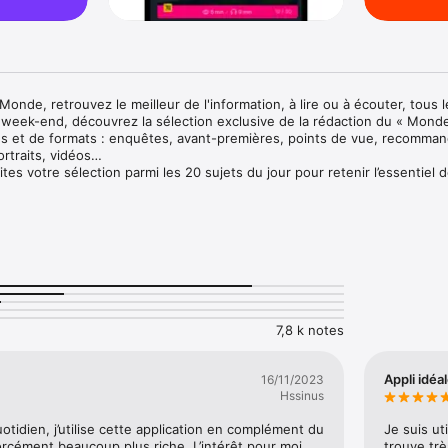
onde, retrouvez le meilleur de l'information, à lire ou à écouter, tous le
week-end, découvrez la sélection exclusive de la rédaction du « Monde 
s et de formats : enquêtes, avant-premières, points de vue, recommand
ortraits, vidéos…

tes votre sélection parmi les 20 sujets du jour pour retenir l’essentiel d
 main sur l’information avec une sélection hiérarchisée des temps forts d
us la forme d’un jeu de cartes.

s à être lus ou écoutés, vous pouvez les consulter dans votre sélection 
 l’écoute de vos articles à tout moment de la journée, même hors connex
 de La Matinale du Monde est inclus dans votre abonnement au Monde.

permet d'accéder à tous les contenus du Monde sur l'ensemble de no
ournal numérique dès 13h.

7,8 k notes
rtir de 12,99€ par mois : bénéficiez d’un mois d’essai offert.

Appli idéal
16/11/2023
t depuis l’application :

Hssinus
ervé aux abonnés

uotidien, j’utilise cette application en complément du 
Je suis ut
nné(e) au Monde, vous pourrez accéder à tous les contenus de l'applica
rcément beaucoup plus riche. L’intérêt pour moi 
trouve trè