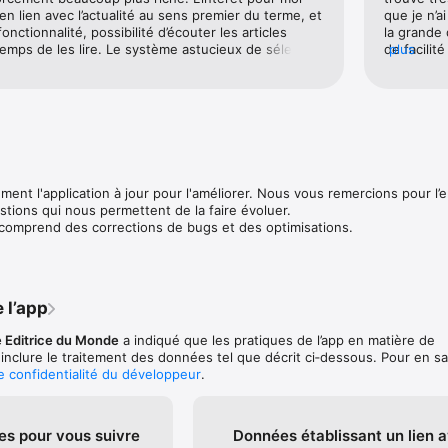
 en lien avec l’actualité au sens premier du terme, et 
que je n’a
onctionnalité, possibilité d’écouter les articles 
la grande 
fait automatiquement si vous détenez l’application “Le Monde, Actualité e
temps de les lire. Le système astucieux de sélection 
de facilité 
plus
identifié. Si ce n’est pas le cas, vous pouvez vous identifier directemen
 lire plus tard et la conservation de notre sélection 
du texte 
iosque (en cliquant sur l’icône du calendrier).

 semaine sont autant de fonctionnalités simples et 
puisqu’il m
 merci!
je recomma
ion, ou que vous rencontrez un problème technique, n’hésitez pas à con
ire grâce à la rubrique « nous contacter », accessible dans les paramèt
ent l'application à jour pour l'améliorer. Nous vous remercions pour l
ions qui nous permettent de la faire évoluer.

 comprend des corrections de bugs et des optimisations.
 l’app
e Editrice du Monde
a indiqué que les pratiques de l’app en matière de
 inclure le traitement des données tel que décrit ci‑dessous. Pour en sa
de confidentialité du développeur
.
es pour vous suivre
Données établissant un lien 