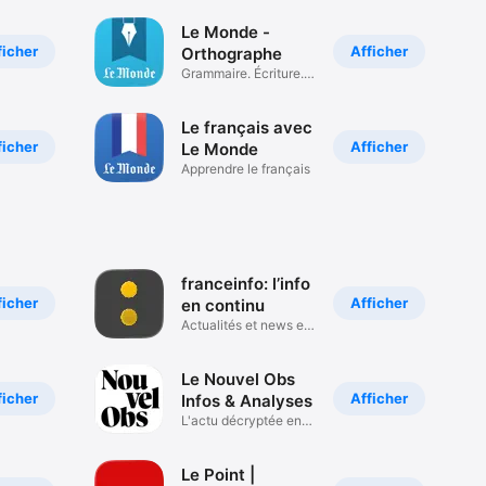
Le Monde -
ficher
Afficher
Orthographe
Grammaire. Écriture.
Rédaction
Le français avec
ficher
Afficher
Le Monde
Apprendre le français
franceinfo: l’info
ficher
Afficher
en continu
Actualités et news en
direct
Le Nouvel Obs
ficher
Afficher
Infos & Analyses
L'actu décryptée en
continu
Le Point |