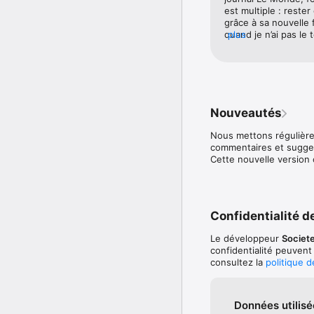
vous identifiant.

est multiple : rester
grâce à sa nouvelle f
Votre identification se 
quand je n’ai pas le 
plus
et que vous y êtes déjà 
des articles pour les
un article ou depuis le k
pour une durée d’une
pratiques. Bravo, et
Si vous avez une quest
notre FAQ ou à nous écr
l’application.

Nouveautés
Nous mettons régulièrem
commentaires et suggest
Cette nouvelle version
Confidentialité de
Le développeur
Societ
confidentialité peuvent
consultez la
politique 
Données utilisé