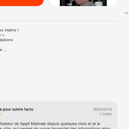
s matins !

».

ations 
e 
e 
du jour. 
ion.

s 
e pour suivre l’actu
26/04/2019
J Cristo
ilisateur de l’appli Matinale depuis quelques mois et je la 
tion en 
s utile, qui permet de suivre l’essentiel des informations alors 