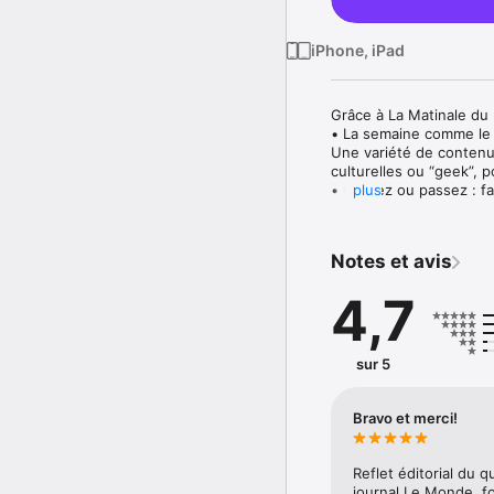
iPhone, iPad
Grâce à La Matinale du M
• La semaine comme le 
Une variété de contenu
culturelles ou “geek”, p
• Gardez ou passez : fai
plus
l’actualité. Reprenez la
l’actualité présentée so
• Vos articles sont prêt
Notes et avis
Continuez la lecture ou
4,7
L'accès à l'intégralité
Votre abonnement vous 
supports.

Profitez également du j
sur 5
Abonnement mensuel à pa
Bravo et merci!
Abonnez-vous directemen
• Depuis un article rés
• Depuis le kiosque

Reflet éditorial du q
• Si vous êtes déjà abo
journal Le Monde, fo