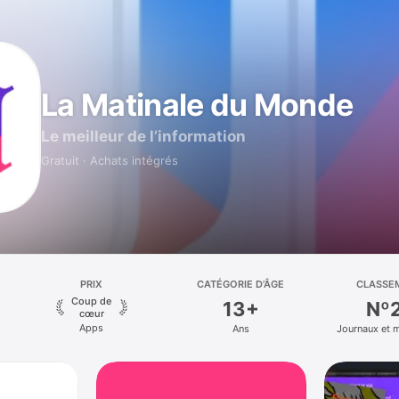
La Matinale du Monde
Le meilleur de l’information
Gratuit · Achats intégrés
PRIX
CATÉGORIE D’ÂGE
CLASSE
Coup de
13+
Nº
cœur
Apps
Ans
Journaux et 