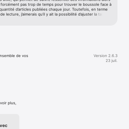
i forcément pas trop de temps pour trouver le boussole face à 
quantité d’articles publiées chaque jour. Toutefois, en terme 
n direct” 
de lecture, j’aimerais qu’il y ait la possibilité d’ajuster la taille 
t depuis 
comme sur l’appli du Monde, ainsi que le mode sombre 
’arrive de lire les articles au soir en rentrant chez moi. Enfin, 
nde la Matinale et Bravo à toute l’équipe qui y travaille !
sulter 
res de 
’ensemble de vos 
Version 2.6.3
23 juil.
voir plus,
avec