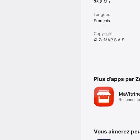
35,8 Mo
Langues
Français
Copyright
© ZeMAP S.A.S
Plus d’apps par 
MaVitrin
Reconnecter
commerce l
Vous aimerez peu