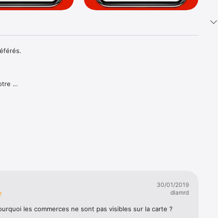
férés.

tre 
émettre 
es et 
.

rines 
30/01/2019
dlamrd
urquoi les commerces ne sont pas visibles sur la carte ?