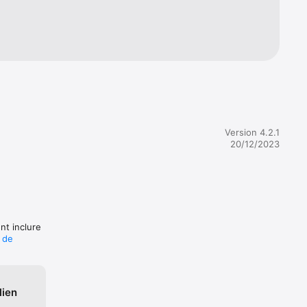
s sociaux.

epter. Il 
tit 
Version 4.2.1
s, si 
20/12/2023
oaching.

us 
nt inclure
e de
lien