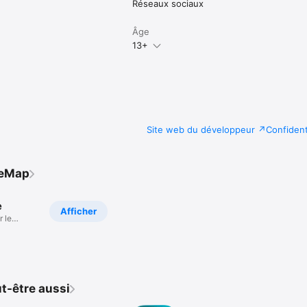
Réseaux sociaux
Âge
13+
Site web du développeur
Confident
ZeMap
e
Afficher
 le
ocal
t-être aussi