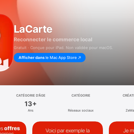
LaCarte
Reconnecter le commerce local
Gratuit · Conçue pour iPad. Non validée pour macOS.
Afficher dans
le Mac App Store
CATÉGORIE D’ÂGE
CATÉGORIE
CRÉAT
13+
Ans
Réseaux sociaux
ZeM