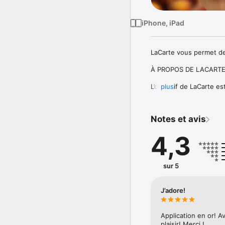
iPhone, iPad
LaCarte vous permet de
À PROPOS DE LACARTE
L’objectif de LaCarte es
plus
quartier. Par exemple 
une critique, obtenir de
Pour accomplir tout ceci
Notes et avis
pratiques, et qui respec
4,3
Vous êtes un professionn
QUE PROPOSE LACARTE
sur 5
Ici pas de publicité ou
que vous avez choisies :
J’adore!
√  Actualités en temps-r
√  Offres exclusives

Application en or! Av
Vous avez une question 
plaisir! Merci !