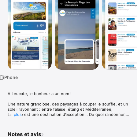
Watch
TV
iPhone
A Leucate, le bonheur a un nom !

Une nature grandiose, des paysages à couper le souffle, et un 
soleil rayonnant : entre falaise, étang et Méditerranée, 
Leucate est une destination d’exception… De quoi randonner, 
plus
rouler, glisser, vibrer, visiter, déguster…

Retrouvez toutes les animations et abonnez-vous aux 
Notes et avis
notifications pour profiter de Leucate en temps réel : actus, 