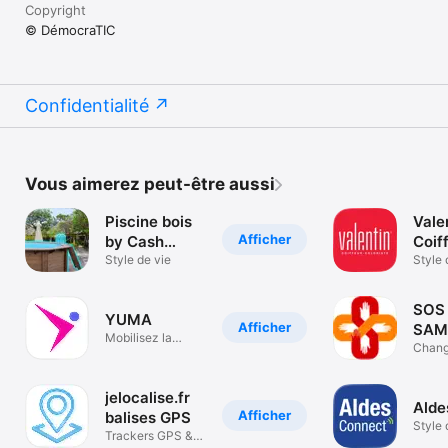
Copyright
© DémocraTIC
Confidentialité
Vous aimerez peut-être aussi
Piscine bois
Vale
Afficher
by Cash
Coif
Piscines
Style de vie
Colo
Style 
SOS
YUMA
Afficher
SAM
Mobilisez la
Chang
médecine libérale
d'un g
jelocalise.fr
Alde
Afficher
balises GPS
Style 
Trackers GPS &