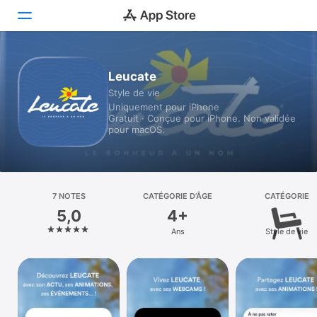
Aujourd’hui
Leucate
Style de vie
Jeux
Uniquement pour iPhone
Gratuit · Conçue pour iPhone. Non validée
Apps
pour macOS.
Arcade
Recherche
7 NOTES
CATÉGORIE D’ÂGE
CATÉGORIE
5,0
4+
Plateforme
Ans
Style de vie
iPhone
iPad
Mac
Vision