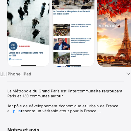
Watch
TV
iPhone, iPad
La Métropole du Grand Paris est l’intercommunalité regroupant 
Paris et 130 communes autour. 

1er pôle de développement économique et urbain de France 
elle représente un véritable atout pour la France.

plus
Retrouvez sur cette application les dernières actualités, 
tribunes, agenda ou même le trombinoscope des élus du 
Notes et avis
groupe Les Républicains, Divers Droite & Indépendants. Le 