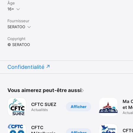
Âge
16+
Fournisseur
SERATOO
Copyright
© SERATOO
Confidentialité
Vous aimerez peut-être aussi
Ma 
CFTC SUEZ
Afficher
et M
Actualités
Actual
CFTC
CFT
Afficher