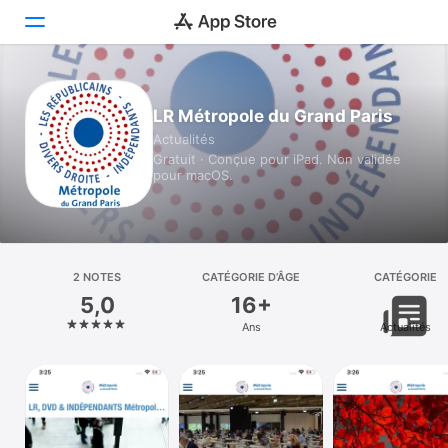
Aujourd’hui
LR Métropole du Grand Paris
Actualités
Jeux
Gratuit · Conçue pour iPad. Non validée
pour macOS.
Apps
Arcade
Recherche
2 NOTES
CATÉGORIE D’ÂGE
CATÉGORIE
5,0
16+
Plateforme
Ans
Actualités
iPhone
iPad
Mac
Vision