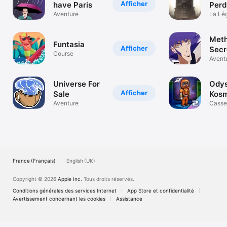
Afficher
have Paris
Perd
Aventure
Bard
La Lé
Attend
Meth
Funtasia
Afficher
Secr
Course
Dea
Avent
Universe For
Ody
Afficher
Sale
Kosm
Aventure
Epis
Casse
France (Français)
English (UK)
Copyright © 2026
Apple Inc.
Tous droits réservés.
Conditions générales des services Internet
App Store et confidentialité
Avertissement concernant les cookies
Assistance