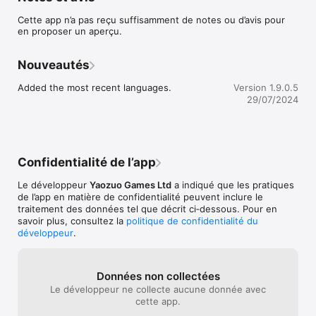
Key Features:

Cette app n’a pas reçu suffisamment de notes ou d’avis pour
en proposer un aperçu.
• Une expérience courte mais pleine de sens ;

• Des personnages et des lieux dessinés à la main ;

• 3 fins à découvrir ;

Nouveautés
• Un mode bonus pour en apprendre davantage sur l'histoire 
du jeu.
Added the most recent languages.
Version 1.9.0.5
29/07/2024
Confidentialité de l’app
Le développeur
Yaozuo Games Ltd
a indiqué que les pratiques
de l’app en matière de confidentialité peuvent inclure le
traitement des données tel que décrit ci‑dessous. Pour en
savoir plus, consultez la
politique de confidentialité du
développeur
.
Données non collectées
Le développeur ne collecte aucune donnée avec
cette app.