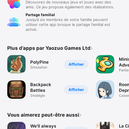
Découvrez de nouveaux jeux et jouez avec des
amis. Ce jeu propose également des réalisations.
Partage familial
Jusqu’à six membres de votre famille peuvent
utiliser cette app lorsque le partage familial est
activé.
Plus d’apps par Yaozuo Games Ltd
Mini
PolyPine
Afficher
Adve
Simulation
Partie
Backpack
Room
Afficher
Battles
Depr
Stratégie
Casse
Vous aimerez peut-être aussi
We'll always
La C