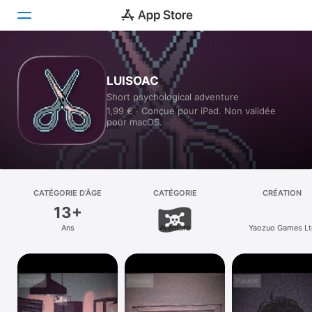
Aujourd’hui
LUISOAC
Short psychological adventure
Jeux
1,99 € · Conçue pour iPad. Non validée
pour macOS.
Apps
Arcade
Recherche
CATÉGORIE D’ÂGE
CATÉGORIE
CRÉATION
13+
Plateforme
Ans
Aventure
Yaozuo Games Lt
iPhone
iPad
Mac
Vision