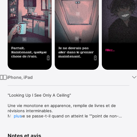
Watch
TV
iPhone, iPad
"Looking Up I See Only A Ceiling"

Une vie monotone en apparence, remplie de livres et de 
révisions interminables. 

Mais que se passe-t-il quand on atteint le ""point de non-
plus
retour"" ?

Suivez le quotidien exténuant d'une étudiante dans ce court 
jeu d'aventure psychologique.

Notes et avis