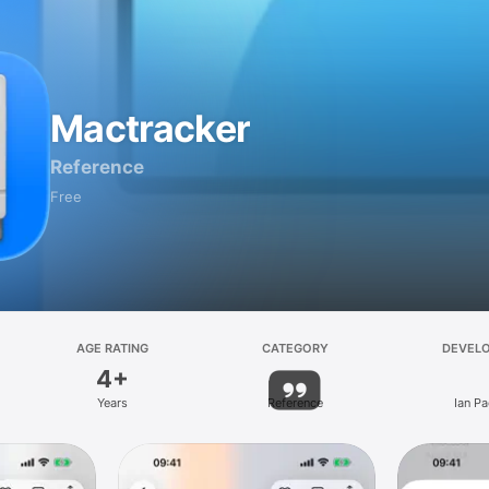
Mactracker
Reference
Free
AGE RATING
CATEGORY
DEVEL
4+
Years
Reference
Ian P