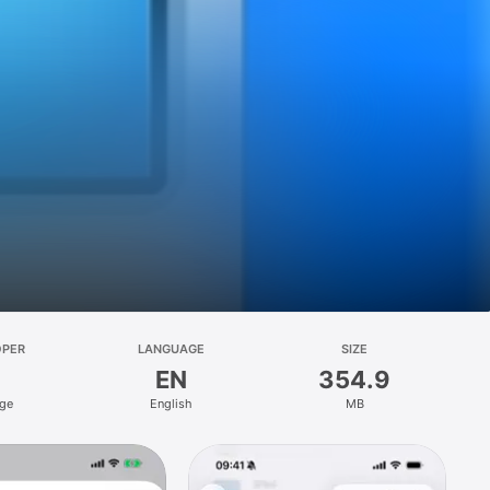
OPER
LANGUAGE
SIZE
EN
354.9
age
English
MB