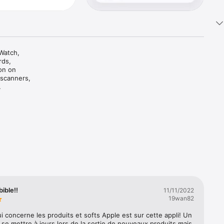
Watch, 
ds, 
on on 
scanners, 
cores 
to today 
del, 
bible!!
11/11/2022
19wan82
i concerne les produits et softs Apple est sur cette appli! Un 
 se mettre à jours lors de la sortie de nouveaux produits mais 