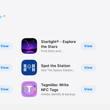
cy
Starlight® - Explore
View
View
the Stars
Find Stars and
Constellations
Spot the Station
View
View
See The Space Station
Overhead
Tagmiibo: Write
View
View
NFC Tags
Amiibo identify & backup