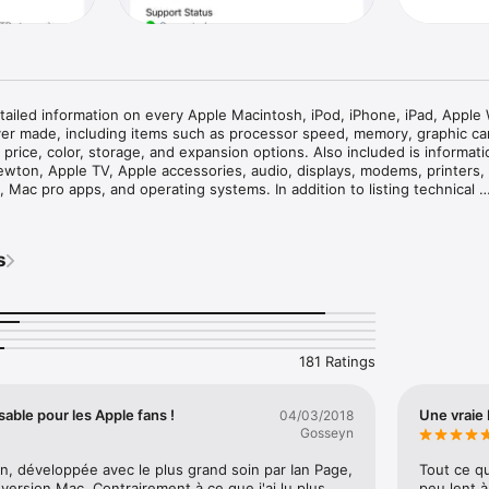
ailed information on every Apple Macintosh, iPod, iPhone, iPad, Apple 
ver made, including items such as processor speed, memory, graphic car
price, color, storage, and expansion options. Also included is informati
wton, Apple TV, Apple accessories, audio, displays, modems, printers, 
 Mac pro apps, and operating systems. In addition to listing technical 
cker allows you to gauge and compare the real-world performance with s
bs Geekbench 6. Test your knowledge on nearly every device from 1976 
s
manage your Apple product collection by adding details such as their mo
ondition, purchase date, and warranty coverage end date.
181 Ratings
sable pour les Apple fans !
Une vraie 
04/03/2018
Gosseyn
on, développée avec le plus grand soin par Ian Page, 
Tout ce qu
version Mac. Contrairement à ce que j'ai lu plus 
peu lent à