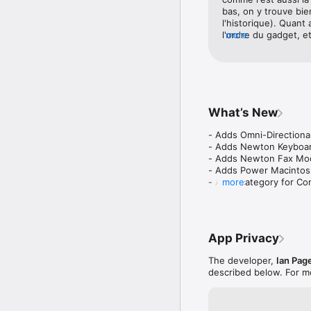
bas, on y trouve bi
l'historique). Quant
l'ordre du gadget, et
more
Bref, cette version n
contient toutes les
d'ordinateurs Macint
et c'est très utile a
collectionneurs. L'ap
juste que son conte
What’s New
qu'on doive install
modification du cont
- Adds Omni-Directiona
en raison du récent
- Adds Newton Keyboar
certains matériels, i
- Adds Newton Fax Mo
logicielle maximale 
- Adds Power Macintos
rendre inutilisable, 
- Adds category for Co
more
les plus récentes. E
- Improvements to iClou
- Adds the ability to c
- Adds details on latest
- Other minor changes 
App Privacy
The developer,
Ian Pag
described below. For m