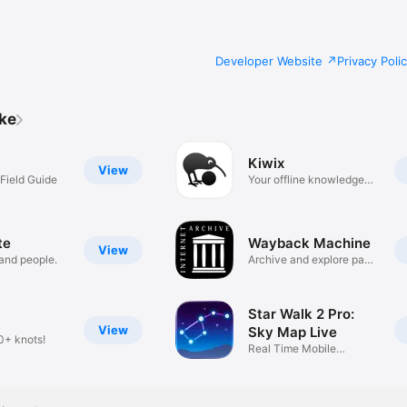
Developer Website
Privacy Poli
ike
Kiwix
View
 Field Guide
Your offline knowledge
gateway
te
Wayback Machine
View
and people.
Archive and explore past
web
Star Walk 2 Pro:
View
Sky Map Live
0+ knots!
Real Time Mobile
Planetarium