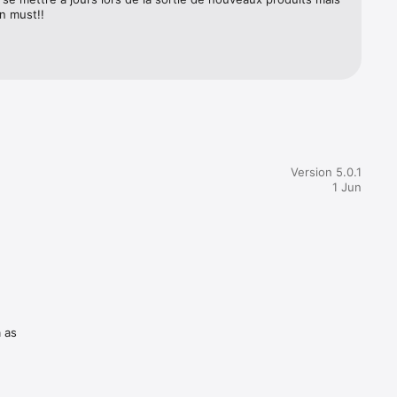
n must!!
Version 5.0.1
1 Jun
a as