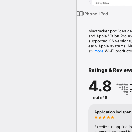
iPhone, iPad
Mactracker provides det
and Apple Vision Pro e
supported OS versions, 
early Apple systems, Ne
storage, Wi-Fi products,
more
specifications, Mactra
courtesy of Primate La
with the Trivia feature. 

Ratings & Review
You can also track and 
4.8
color, serial number, c
out of 5
Application indispen
Excellente applicati
comme l'est aussi la 