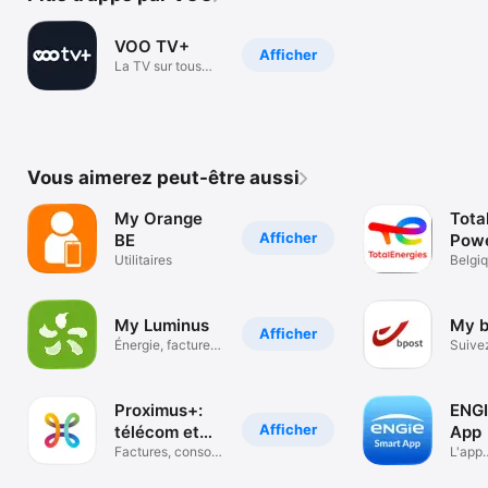
VOO TV+
Afficher
La TV sur tous
vos écrans
Vous aimerez peut-être aussi
My Orange
Tota
Afficher
BE
Powe
Utilitaires
Belgi
My Luminus
My b
Afficher
Énergie, factures
Suive
& suivi
envoy
Proximus+:
ENGI
Afficher
télécom et
App
plus
Factures, conso
L'app
et extras
indis
pour t