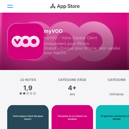
Aujourd’hui
myVOO
myVOO - Votre Espace Client
Jeux
Uniquement pour iPhone
Gratuit · Conçue pour iPhone. Non validée
Apps
pour macOS.
Arcade
Recherche
22 NOTES
CATÉGORIE D’ÂGE
CATÉGORIE
1,9
4+
Plateforme
Ans
Utilitaires
iPhone
iPad
Mac
Vision