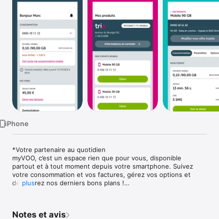
Watch
TV
iPhone
*Votre partenaire au quotidien

myVOO, c’est un espace rien que pour vous, disponible 
partout et à tout moment depuis votre smartphone. Suivez 
votre consommation et vos factures, gérez vos options et 
découvrez nos derniers bons plans !

plus
*Suivre votre consommation

Grâce à l’app myVOO, vous pouvez suivre à tout moment votre 
Notes et avis
consommation depuis votre Smartphone. Vous savez toujours 