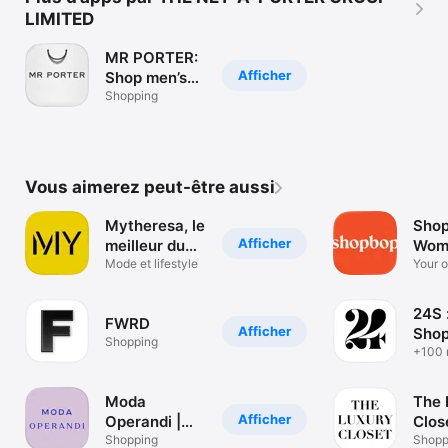
LIMITED
MR PORTER:
Afficher
Shop men’s
fashion
Shopping
Vous aimerez peut-être aussi
Mytheresa, le
Shop
Afficher
meilleur du
Wom
luxe
Mode et lifestyle
Fash
Your o
destin
24S 
FWRD
Afficher
Shop
Shopping
Mode
+100 
mode 
Moda
The 
Afficher
Operandi |
Clos
Luxury
Shopping
& Sel
Shopp