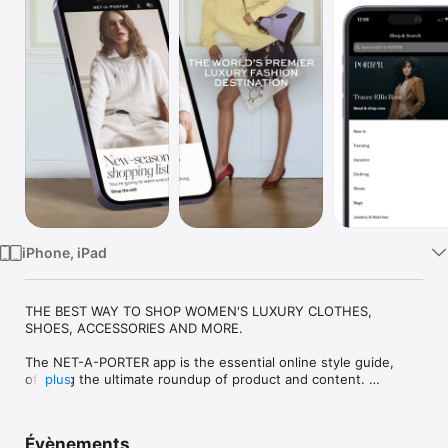
Watch
TV
iPhone, iPad
THE BEST WAY TO SHOP WOMEN'S LUXURY CLOTHES, 
SHOES, ACCESSORIES AND MORE.

The NET-A-PORTER app is the essential online style guide, 
offering the ultimate roundup of product and content. 
plus
Download it now to:

ENJOY OUR EXPERT CURATION

Évènements
- Shop clothes, bags, shoes, beauty, gifts, fine jewellery & 