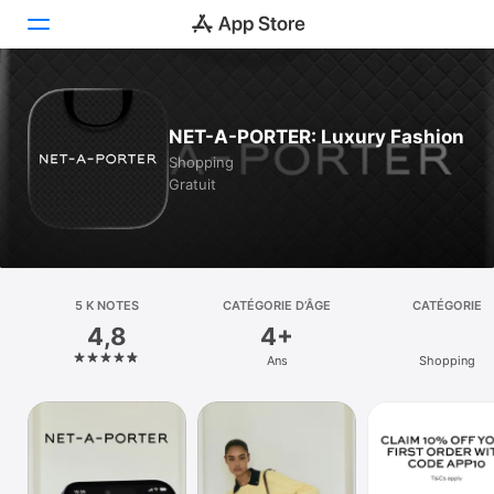
Aujourd’hui
NET-A-PORTER: Luxury Fashion
Jeux
Shopping
Gratuit
Apps
Arcade
Recherche
5 K NOTES
CATÉGORIE D’ÂGE
CATÉGORIE
4,8
4+
Plateforme
Ans
Shopping
iPhone
iPad
Mac
Vision