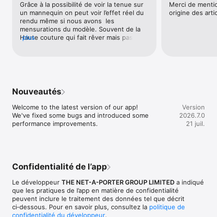
Grâce à la possibilité de voir la tenue sur 
Merci de mention
- Bottega Veneta

un mannequin on peut voir l’effet réel du 
origine des arti
- Chloé

rendu même si nous avons  les 
- Christian Louboutin

mensurations du modèle. Souvent de la 
- Gucci

Haute couture qui fait rêver mais pas 
plus
- Isabel Marant

toujours accessible !
- Jacquemus

- Jimmy Choo

- Khaite

- Loewe

- Loro Piana

- McQueen

Nouveautés
- Saint Laurent

- The Row

Welcome to the latest version of our app!

Version
- Toteme

We've fixed some bugs and introduced some 
2026.7.0
- Valentino Garavani

performance improvements.
21 juil.
- Zimmermann

Exclusions apply: https://www.net-a-
porter.com/content/help/brand-exclusions/

Terms and conditions: https://www.net-a-
Confidentialité de l’app
porter.com/content/help/terms-and-conditions/
Le développeur
THE NET-A-PORTER GROUP LIMITED
a indiqué
que les pratiques de l’app en matière de confidentialité
peuvent inclure le traitement des données tel que décrit
ci‑dessous. Pour en savoir plus, consultez la
politique de
confidentialité du développeur
.