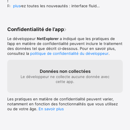
! 

la possibilité d'annoter, commenter et suggérer des 
Retrouvez toutes les nouveautés : interface fluide 
plus
modifications.

et intuitive, fonctionnalités tags et modèles de 
- Gestion de versions (versionning) : Suivi et accès aux 
documents, amélioration des aperçus...
différentes versions d'un document avec retour possible sur 
une version antérieure.

- Signature électronique : Vos processus sont simplifiés avec 
Confidentialité de l’app
notre signature électronique sécurisée et conforme aux 
normes européennes (eIDAS).

Le développeur
NetExplorer
a indiqué que les pratiques de
- Tags de documents : Organisation des fichiers par mots-clés 
l’app en matière de confidentialité peuvent inclure le traitement
pour faciliter la recherche et la catégorisation.

des données tel que décrit ci‑dessous. Pour en savoir plus,
consultez la
politique de confidentialité du développeur
.
NetExplorer est un éditeur logiciel français spécialiste des 
solutions de partage et stockage de fichiers en cloud 
souverain, dédiées aux organisations. Nous mettons la 
Données non collectées
confiance et la fluidité des échanges au cœur de la dynamique 
Le développeur ne collecte aucune donnée avec
collaborative des organisations.

cette app.
Avec plus de 15 ans d’expérience, nous accompagnons près 
de 1800 organisations dans tous les secteurs d'activité, et 
nous gérons plus de 300 millions de fichiers pour nos 200 000 
Les pratiques en matière de confidentialité peuvent varier,
utilisateurs quotidiens.

notamment en fonction des fonctionnalités que vous utilisez
ou de votre âge.
En savoir plus
Les solutions, NetExplorer Share dédié aux partages de 
fichiers et NetExplorer Workspace permettant une 
collaboration en temps réel, sont spécialement conçues pour 
répondre aux besoins spécifiques de gestion de fichiers des 