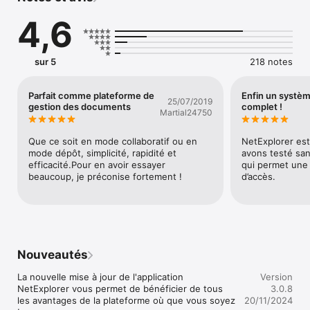
4,6
- Stockez vos fichiers dans un cloud de confiance : Espace de 
stockage distinct pour les données de l’utilisateur et celles de 
l’entreprise, garantissant la séparation et la sécurité des 
informations.

sur 5
218 notes
- Partage sécurisé de fichiers : Transfert de fichiers avec 
accès restreint, grâce à des liens sécurisés et paramétrables.

- Définition de la date d’expiration d’accès : Possibilité de 
Parfait comme plateforme de
Enfin un systè
25/07/2019
limiter la durée d'accès aux fichiers partagés pour une 
gestion des documents
complet !
Martial24750
sécurité renforcée.

- Accusé de téléchargement : Notification en temps réel des 
téléchargements, permettant un suivi précis de l'activité.

Que ce soit en mode collaboratif ou en 
NetExplorer est
- Téléchargement unique : Limitation de téléchargement à une 
mode dépôt, simplicité, rapidité et 
avons testé san
seule occurrence pour les fichiers sensibles.

efficacité.Pour en avoir essayer 
qui permet une v
- Lien de dépôt : Permet aux utilisateurs externes de déposer 
beaucoup, je préconise fortement !
d’accès.
des documents de manière sécurisée (ex. réception de 
documents clients en banque).

COLLABOREZ AVEC PRODUCTIVITÉ

- Invitation à collaborer : Pour chaque dossier vous allez 
Nouveautés
pouvoir inviter des utilisateurs internes ou externes à votre 
plateforme pour partager avec eux des documents. Ces 
La nouvelle mise à jour de l'application 
Version
échanges bidirectionnels sont adaptés aux projets nécessitant 
NetExplorer vous permet de bénéficier de tous 
3.0.8
une coordination et une mise à jour constante.

les avantages de la plateforme où que vous soyez 
20/11/2024
- Révision et annotations en ligne : Édition collaborative avec 