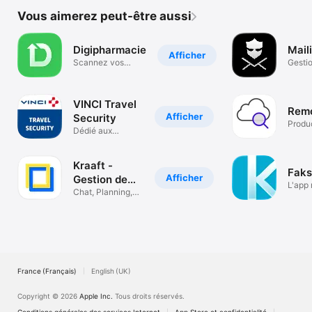
Vous aimerez peut-être aussi
Digipharmacie
Mail
Afficher
Scannez vos
Gesti
factures en 1 clic
mot d
VINCI Travel
Remo
Afficher
Security
Produc
Dédié aux
voyageurs de
VINCI
Kraaft -
Faks
Afficher
Gestion de
L'app 
chantier
Chat, Planning,
pharm
rapports IA
France (Français)
English (UK)
Copyright © 2026
Apple Inc.
Tous droits réservés.