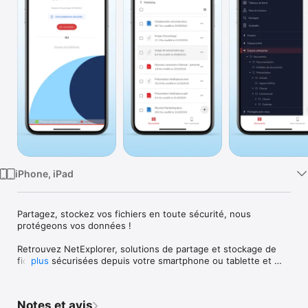
Watch
TV
iPhone, iPad
Partagez, stockez vos fichiers en toute sécurité, nous 
protégeons vos données !

Retrouvez NetExplorer, solutions de partage et stockage de 
fichiers sécurisées depuis votre smartphone ou tablette et 
plus
accédez à vos données où que vous soyez.

PARTAGEZ, STOCKEZ, ÉCHANGEZ, NOUS SÉCURISONS VOS 
Notes et avis
DONNÉES
