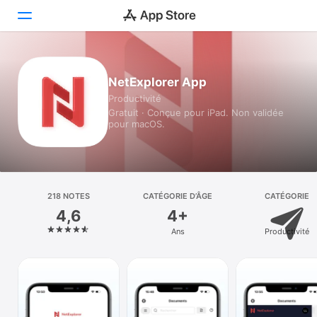
Aujourd’hui
NetExplorer App
Productivité
Jeux
Gratuit · Conçue pour iPad. Non validée
pour macOS.
Apps
Arcade
Recherche
218 NOTES
CATÉGORIE D’ÂGE
CATÉGORIE
4,6
4+
Plateforme
Ans
Productivité
iPhone
iPad
Mac
Vision