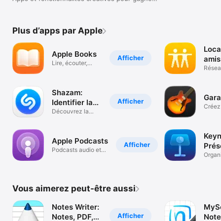
en productivité.
Plus d’apps par Apple
Loca
Apple Books
Afficher
amis
Lire, écouter,
Résea
découvrir.
Shazam:
Gar
Afficher
Identifier la
Créez 
musique
Découvrez la
musiq
chanson &
paroles
Keyn
Apple Podcasts
Afficher
Prés
Podcasts audio et
Organ
vidéo
expos
idées
Vous aimerez peut-être aussi
Notes Writer:
MySc
Afficher
Notes, PDF,
Note