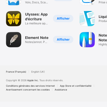
IA
Voix, Docs, Scan,
Ecrit
Prise 
OCR, Pencil
PDF e
Ulysses: App
Liqu
Afficher
d'écriture
Produc
La meilleure app
d’écriture
Note
Element Note
Afficher
Note
Notes/annot. PDF
Mar
Highli
manuscrites
Learn.
France (Français)
English (UK)
Copyright © 2026
Apple Inc.
Tous droits réservés.
Conditions générales des services Internet
App Store et confidentialité
Avertissement concernant les cookies
Assistance