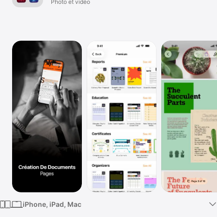
Studio
Photo et vidéo
Watch
TV
iPhone, iPad, Mac