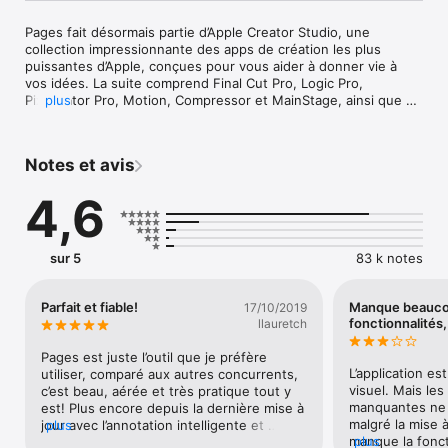
Pages fait désormais partie d’Apple Creator Studio, une 
collection impressionnante des apps de création les plus 
puissantes d’Apple, conçues pour vous aider à donner vie à 
vos idées. La suite comprend Final Cut Pro, Logic Pro, 
Pixelmator Pro, Motion, Compressor et MainStage, ainsi que 
plus
du contenu premium et des fonctionnalités intelligentes dans 
Keynote, Pages, Numbers et Freeform, le tout dans un seul et 
même forfait. La création, la consultation et la modification de 
Notes et avis
documents dans Pages, ainsi que la collaboration avec d’autres 
personnes en temps réel, ne requièrent pas d’abonnement.

4,6
Créez de magnifiques documents avec Pages sur iPhone, iPad 
et Mac. Commencez avec un modèle conçu par Apple pour un 
rapport, un CV, une affiche ou un livre numérique. Ajoutez 
sur 5
83 k notes
facilement des images, films, sons, tableaux, graphiques et 
figures. Utilisez les commentaires, le suivi des modifications et 
les surlignages pour réviser votre travail. Sur iPhone et iPad, 
Parfait et fiable!
Manque beauco
17/10/2019
Affichage de l’écran optimise le contenu pour votre écran, afin 
fonctionnalités,
llauretch
de le modifier plus facilement.

Pages est juste l’outil que je préfère 
Mise en route rapide

L’application est
utiliser, comparé aux autres concurrents, 
• Travaillez depuis un iPhone, iPad, Mac ou même un PC avec 
visuel. Mais les 
c’est beau, aérée et très pratique tout y 
iCloud.com

manquantes ne 
est! Plus encore depuis la dernière mise à 
• Faites votre choix parmi une grande variété de modèles 
malgré la mise à
jour avec l’annotation intelligente et 
plus
conçus par Apple

manque la fonct
plus
dessin. La table des matière s’enrichit et 