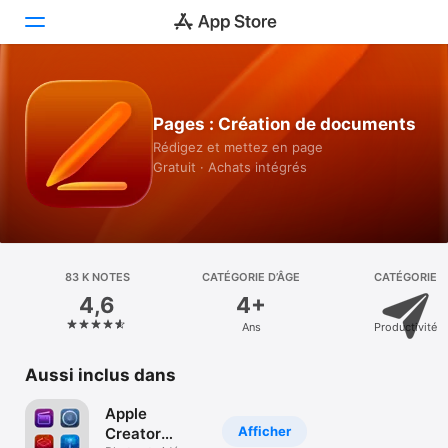
Aujourd’hui
Pages : Création de documents
Jeux
Rédigez et mettez en page
Gratuit · Achats intégrés
Apps
Arcade
Recherche
83 K NOTES
CATÉGORIE D’ÂGE
CATÉGORIE
4,6
4+
Plateforme
Ans
Productivité
iPhone
iPad
Aussi inclus dans
Mac
Apple
Vision
Afficher
Creator