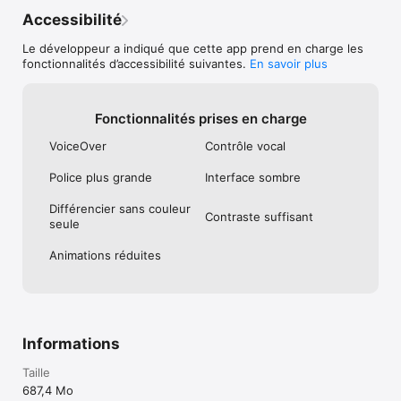
* EndNote est vendu séparément. L’intégration d’EndNote 
Accessibilité
requiert un module disponible auprès de l’assistance Apple.
Le développeur a indiqué que cette app prend en charge les
fonctionnalités d’accessibilité suivantes.
En savoir plus
Fonctionnalités prises en charge
VoiceOver
Contrôle vocal
Police plus grande
Interface sombre
Différencier sans couleur
Contraste suffisant
seule
Animations réduites
Informations
Taille
687,4 Mo