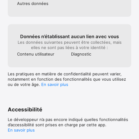
Autres données
Comment stationner? 

Choisissez la zone et la durée, c’est réglé! 

Données n’établissant aucun lien avec vous
Les données suivantes peuvent être collectées, mais
Les fonctionnalités 

elles ne sont pas liées à votre identité :
Géolocalisez-vous pour que l’appli vous propose la/les zone(s) 
Contenu utilisateur
Diagnostic
de stationnement à proximité 

Payez votre stationnement en toute sécurité depuis votre 
Les pratiques en matière de confidentialité peuvent varier,
mobile 

notamment en fonction des fonctionnalités que vous utilisez
ou de votre âge.
En savoir plus
Surveillez le temps restant en temps réel sur l’écran d’accueil 
de l’appli 

Stoppez votre stationnement et ne payez que la durée utilisée 

Accessibilité
Recevez une alerte push et/ou SMS de rappel juste avant la 
fin de votre stationnement 

Le développeur n’a pas encore indiqué quelles fonctionnalités
d’accessibilité sont prises en charge par cette app.
Prolongez la durée de votre stationnement à distance 

En savoir plus
Gérez votre compte (informations bancaires, véhicules, mot 