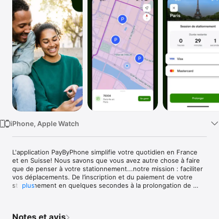
Watch
TV
iPhone, Apple Watch
L'application PayByPhone simplifie votre quotidien en France 
et en Suisse! Nous savons que vous avez autre chose à faire 
que de penser à votre stationnement...notre mission : faciliter 
vos déplacements. De l’inscription et du paiement de votre 
stationnement en quelques secondes à la prolongation de 
plus
votre ticket sans avoir à retourner à votre véhicule, en 
passant par les rappels avant la fin (push et/ou sms) pour 
éviter les oublis, l'appli vous simplifie la vie! PayByPhone peut 
Notes et avis
être utilisé dans plus de 1300 villes dans le monde et est 