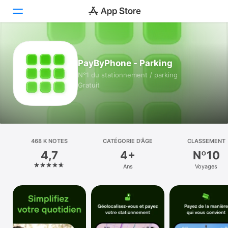
Aujourd’hui
PayByPhone - Parking
Jeux
N°1 du stationnement / parking
Gratuit
Apps
Arcade
Recherche
468 K NOTES
CATÉGORIE D’ÂGE
CLASSEMENT
4,7
4+
Nº10
Plateforme
Ans
Voyages
iPhone
iPad
Mac
Vision