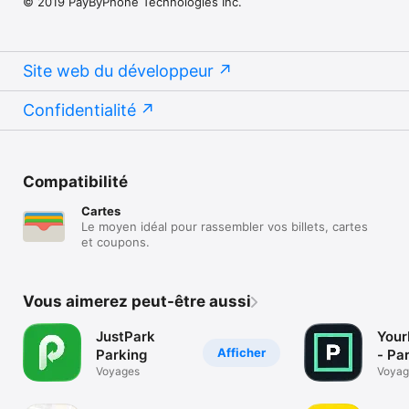
© 2019 PayByPhone Technologies Inc.
Site web du développeur
Confidentialité
Compatibilité
Cartes
Le moyen idéal pour rassembler vos billets, cartes
et coupons.
Vous aimerez peut-être aussi
JustPark
Your
Afficher
Parking
- Pa
Voyages
Voyag