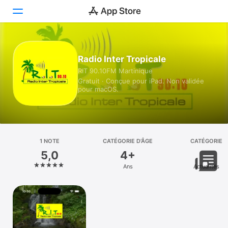
Aujourd’hui
Radio Inter Tropicale
RIT 90.10FM Martinique
Jeux
Gratuit · Conçue pour iPad. Non validée
pour macOS.
Apps
Arcade
Recherche
1 NOTE
CATÉGORIE D’ÂGE
CATÉGORIE
5,0
4+
Plateforme
Ans
Actualités
iPhone
iPad
Mac
Vision