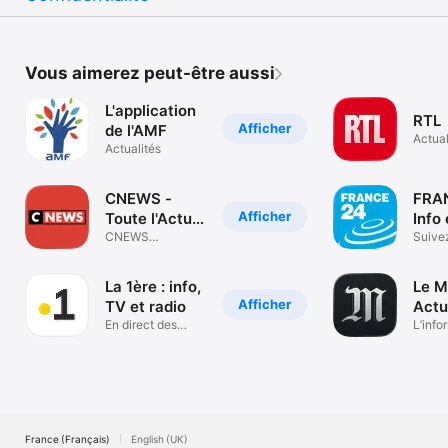
Vous aimerez peut-être aussi
L'application
RTL
Afficher
de l'AMF
Actual
Actualités
CNEWS -
FRAN
Afficher
Toute l'Actu
Info 
en direct
CNEWS
actu
Suivez
Décryptage et
direct
Opinions
La 1ère : info,
Le M
Afficher
TV et radio
Actu
En direct des
dire
L’info
Outre-mer
conti
France (Français)
English (UK)