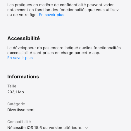
Les pratiques en matière de confidentialité peuvent varier,
Terms of use: http://recolor.com/terms

notamment en fonction des fonctionnalités que vous utilisez
Privacy policy: https://recolor.com/privacy
ou de votre âge.
En savoir plus
Accessibilité
Le développeur n’a pas encore indiqué quelles fonctionnalités
d’accessibilité sont prises en charge par cette app.
En savoir plus
Informations
Taille
203,1 Mo
Catégorie
Divertissement
Compatibilité
Nécessite iOS 15.6 ou version ultérieure.