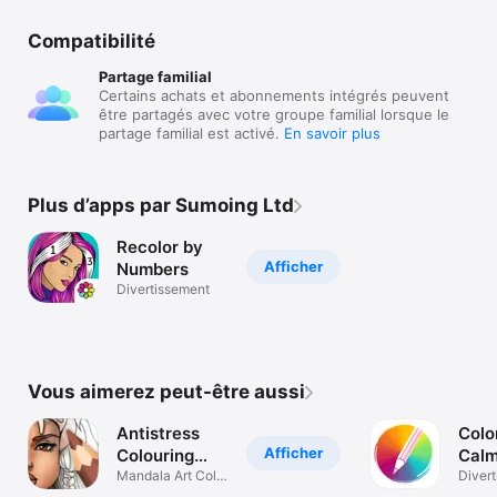
Compatibilité
Partage familial
Certains achats et abonnements intégrés peuvent
être partagés avec votre groupe familial lorsque le
partage familial est activé.
En savoir plus
Plus d’apps par Sumoing Ltd
Recolor by
Afficher
Numbers
Divertissement
Vous aimerez peut-être aussi
Antistress
Color
Afficher
Colouring
Cal
Games
Mandala Art Color
Colo
Diver
Number Games