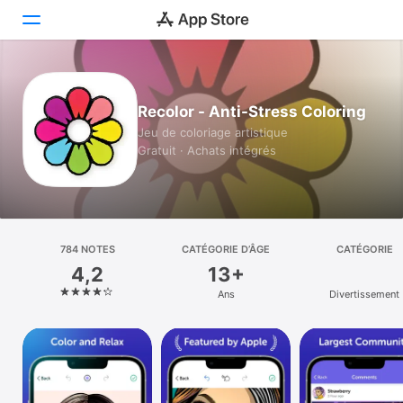
Aujourd’hui
Recolor - Anti-Stress Coloring
Jeux
Jeu de coloriage artistique
Gratuit · Achats intégrés
Apps
Arcade
Recherche
784 NOTES
CATÉGORIE D’ÂGE
CATÉGORIE
4,2
13+
Plateforme
Ans
Divertissement
iPhone
iPad
Mac
Vision