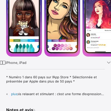
Watch
TV
iPhone, iPad
* Numéro 1 dans 60 pays sur l’App Store * Sélectionnée et 
présentée par Apple dans plus de 50 pays *

« À la fois relaxant et stimulant : c’est une forme d’expression 
plus
créative où l’esprit s’évade dans une bulle zen. » - Apple

Le livre de coloriage pour adulte le plus PLÉBISCITÉ au monde, 
Notes et avis
avec plus de 50 millions de téléchargements !
