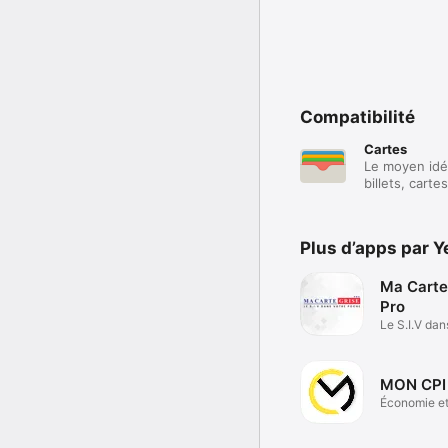
Compatibilité
Cartes
Le moyen idé
billets, cart
Plus d’apps par Y
Ma Carte
Pro
Le S.I.V dan
poche
MON CPI
Économie e
entreprise