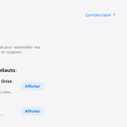
Confidentialité
al pour rassembler vos
es et coupons.
ellauto
 Grise
Afficher
s votre
Afficher
t