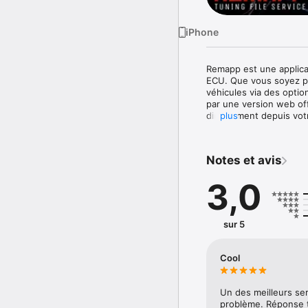
iPhone
Remapp est une applicat
ECU. Que vous soyez pro
véhicules via des optio
par une version web off
directement depuis votr
plus
une interface intuitive,
Notes et avis
3,0
sur 5
Cool
Un des meilleurs serv
problème. Réponse tr