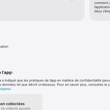
comment je
l’applicat
déçu c’éta
cation
 l’app
o
a indiqué que les pratiques de l’app en matière de confidentialité peu
es données tel que décrit ci‑dessous. Pour en savoir plus, consultez la
p
loppeur
.
on collectées
 ne collecte aucune