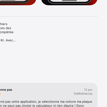
iers 
ces des 
complétée 
êt. Avec 
ier, et 
onne pas
12 avr.
SoMixDeeJay
d pas cette application, je sélectionne ma voiture ma plaque 
n ne peut pas choisir le calculateur ni rien d’autre ! Donc 