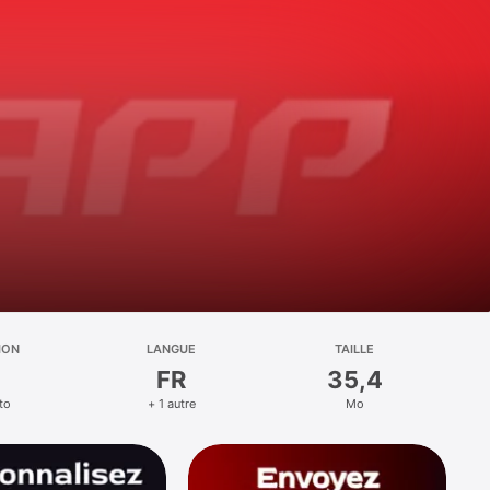
ION
LANGUE
TAILLE
FR
35,4
to
+ 1 autre
Mo