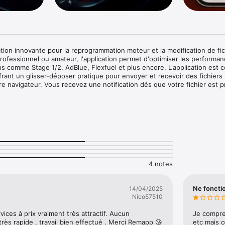
ion innovante pour la reprogrammation moteur et la modification de fich
fessionnel ou amateur, l'application permet d'optimiser les performan
ns comme Stage 1/2, AdBlue, Flexfuel et plus encore. L'application est 
rant un glisser-déposer pratique pour envoyer et recevoir des fichiers 
e navigateur. Vous recevez une notification dés que votre fichier est pr
 un service cloud gratuit vous permettant de ne plus jamais égarer un fich
4 notes
Ne foncti
14/04/2025
Nico57510
ices à prix vraiment très attractif. Aucun 
Je compren
ès rapide , travail bien effectué . Merci Remapp 😘
etc mais o