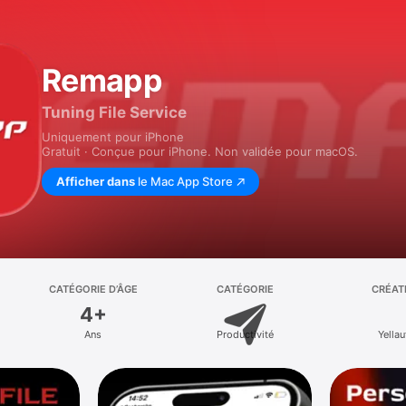
Remapp
Tuning File Service
Uniquement pour iPhone
Gratuit · Conçue pour iPhone. Non validée pour macOS.
Afficher dans
le Mac App Store
CATÉGORIE D’ÂGE
CATÉGORIE
CRÉAT
4+
Ans
Productivité
Yellau