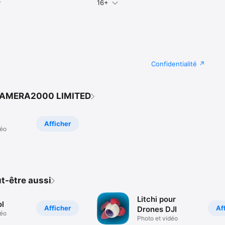
16+
Confidentialité
 CAMERA2000 LIMITED
Afficher
déo
t-être aussi
Litchi pour
l
Afficher
Af
Drones DJI
déo
Photo et vidéo