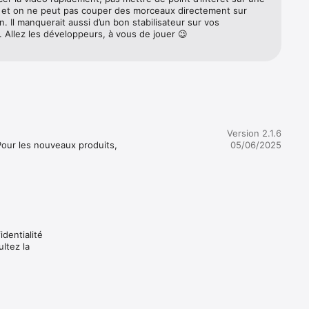
er le 
et on ne peut pas couper des morceaux directement sur 
on. Il manquerait aussi d’un bon stabilisateur sur vos 
 Allez les développeurs, à vous de jouer 😉
alités et 
Version 2.1.6
our les nouveaux produits, 
05/06/2025
xx / 
identialité
ltez la
suivante: 