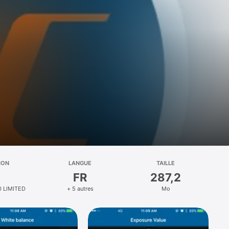
ION
LANGUE
TAILLE
FR
287,2
 LIMITED
+ 5 autres
Mo