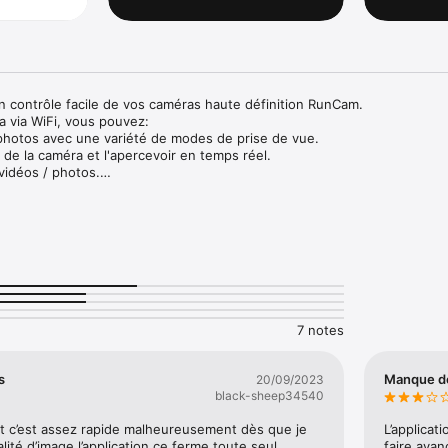
 contrôle facile de vos caméras haute définition RunCam.

 via WiFi, vous pouvez:

photos avec une variété de modes de prise de vue.

de la caméra et l'apercevoir en temps réel.

vidéos / photos.

e et apercevoir en plein écran.

re via l'application.

tres de l'appareil photo.

tions ----

ramètres en temps réel

caméra: régler des paramètres, démarrer/arrêter de l'enregistrement et 
7 notes
ce des blancs, la valeur de l'exposition, le champ de vision, le mode de
, etc.

 de la caméra et prévisualiser en temps réel selon la scène réelle.

s
Manque de 
20/09/2023
ucle, enregistrement automatique, WDR et plus de paramètres.

black-sheep34540
nt

t c’est assez rapide malheureusement dès que je 
L’applicat
ue conviviale, facile à utiliser.

ité d’image l’application ce ferme toute seul
faire avan