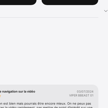
changer 
 mesure, 
navigation sur la vidéo
03/07/2024
VIPER BBEAST 01
ion est bien mais pourrais être encore mieux. On ne peux pas 
cer la vidéo rapidement, pas mettre de point d’intérêt sur une 