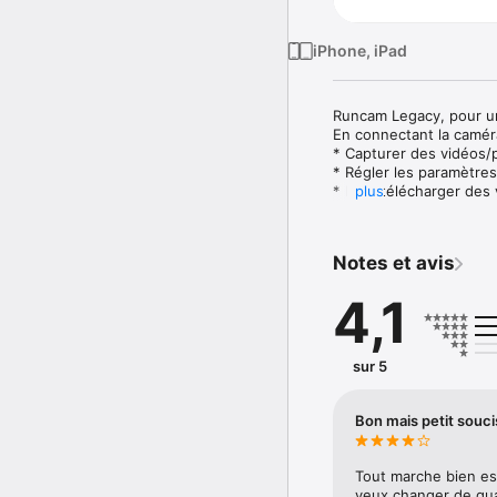
iPhone, iPad
Runcam Legacy, pour un
En connectant la caméra
* Capturer des vidéos/
* Régler les paramètres 
* Lire/ télécharger des 
plus
* Enregistrer en paysag
* Mettre à jour le firmwa
* Régler tous les paramè
Notes et avis
---- Les principales fonc
4,1
La configuration des pa
+ Contrôle total de la 
de mode.

sur 5
+ Personnaliser la balan
le retournement d'image
+ Ajuster les paramètres
Bon mais petit souci
+ Enregistrement en bo
Capture / Téléchargeme
Tout marche bien es
+ Interface de prise de v
veux changer de qual