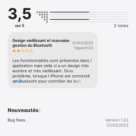
Schlüter®-LIPROTEC. Mit der App lassen sich beliebige Farben 
3,5
aus mehr als 16 Mio. Möglichkeiten einstellen oder einer von 
42 vorkonfigurierten Farbverläufen auswählen. Bei den 
Farbverläufen kann die Geschwindigkeit individuell angepasst 
werden. Lieblingsfarben und -farbverläufe können als 
sur 5
2 notes
Favoriten in der App abgespeichert werden.
Design vieillissant et mauvaise
01/03/2020
gestion du Bluetooth
Yapach123
Les fonctionnalités sont présentes dans l 
application mais celle ci a un design très 
austère et très vieillissant. Gros 
problème, lorsque l iPhone est connecté 
en Bluetooth pour contrôler les leds, ce 
plus
périphérique est reconnu comme un 
dispositif audio ! Du coup le son est 
coupé sur le téléphone. Impossible de 
piloter les leds tout en ayant le son 
restitué sur le téléphone.L application n’a 
Nouveautés
pas évolué depuis 3 ans ! C’est un  
manque de considération des utilisateurs
Bug fixes.
Version 1.22
21/03/2023