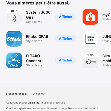
Vous aimerez peut-être aussi
System 3000
myG
Afficher
Gira
Style 
Style de vie
Eltako GFA5
JUN
Afficher
Style de vie
Style 
ELTAKO
Gira
Afficher
Connect
mobi
Style de vie
Style 
France (Français)
English (UK)
Copyright © 2026
Apple Inc.
Tous droits réservés.
Conditions générales des services Internet
App Store et confidentialité