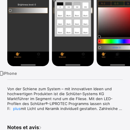
Watch
TV
iPhone
Von der Schiene zum System – mit innovativen Ideen und 
hochwertigen Produkten ist die Schlüter-Systems KG 
Marktführer im Segment rund um die Fliese. Mit den LED-
Profilen des Schlüter®-LIPROTEC Programms lassen sich 
Räume mit Licht und Keramik individuell gestalten. Zahlreiche 
plus
Einbaumöglichkeiten, höchste Qualität und modernste 
Steuerungstechnik lassen keine Wünsche offen. 

Schlüter-LIPROTEC LED-COLOR-Control ist eine Steuerungs-
Notes et avis
App für die farbige LED-Beleuchtung der Lichtprofiltechnik 