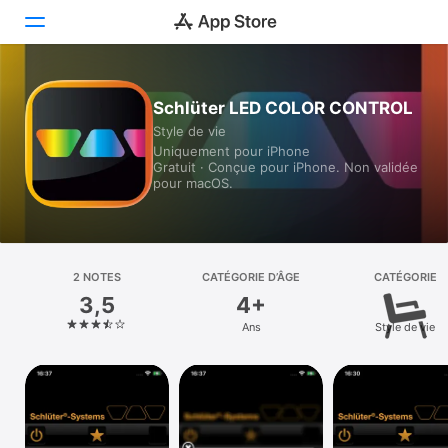
Aujourd’hui
Schlüter LED COLOR CONTROL
Style de vie
Jeux
Uniquement pour iPhone
Gratuit · Conçue pour iPhone. Non validée
Apps
pour macOS.
Arcade
Recherche
2 NOTES
CATÉGORIE D’ÂGE
CATÉGORIE
3,5
4+
Plateforme
Ans
Style de vie
iPhone
iPad
Mac
Vision