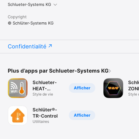
Schlueter-Systems KG
Copyright
© Schlüter-Systems KG
Confidentialité
Plus d’apps par Schlueter-Systems KG
Schlueter-
Schl
Afficher
HEAT-
ZON
CONTROL
Style de vie
CON
Style 
Schlüter®-
Afficher
TR-Control
Utilitaires