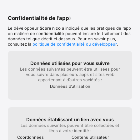
Vous gérez un CLUB ?

Nous avons des modules pour vous aider à mettre en place la 
Confidentialité de l’app
communication des résultats, des calendriers, des 
classements, des lives de votre club. 

Le développeur
Score n'co
a indiqué que les pratiques de l’app
Retrouvez nos solutions automatisées gratuites et payantes 
en matière de confidentialité peuvent inclure le traitement des
sur https://scorenco.com/clubs

données tel que décrit ci‑dessous. Pour en savoir plus,
consultez la
politique de confidentialité du développeur
.
Vous gérez un BLOG, un MÉDIA, ou un SITE internet 
d'actualités sportives ?

Nous avons des widgets gratuits et automatisés pour afficher 
les résultats, calendriers et classements.

Données utilisées pour vous suivre
Plus d'infos sur https://scorenco.com/medias 

Les données suivantes peuvent être utilisées pour
(Compatibles avec : Wordpress, Wix, SiteW, Clubeo, Footeo, 
vous suivre dans plusieurs apps et sites web
Joomla...)

appartenant à d’autres sociétés :
Données d’utilisation
Vous êtes en charge des sports ou de la communication au 
sein d'une MAIRIE ?

Découvrez l'offre "CityScore", le portail d'informations 
sportives pour les collectivités. Bénéficiez de notre solution 
pour afficher de manière automatique sur le site internet de la 
mairie les dernières infos de toutes vos associations 
Données établissant un lien avec vous
sportives, quels que soient le sport et le niveau. 

Retrouvez plus d'informations à propos de l'offre CityScore 
Les données suivantes peuvent être collectées et
sur https://scorenco.com/villes/

liées à votre identité :
Coordonnées
Contenu utilisateur