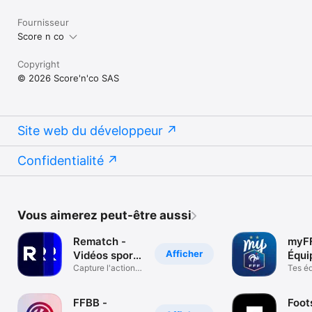
Fournisseur
Score n co
Copyright
© 2026 Score'n'co SAS
Site web du développeur
Confidentialité
Vous aimerez peut-être aussi
Rematch -
myFF
Afficher
Vidéos sport
Équi
amateur
Capture l'action
Comp
Tes éq
en flashback
saiso
FFBB -
Foot