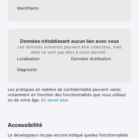
==

Identifiants
Visitez notre site pour en découvrir plus : scorenco.com

Et suivez-nous sur nos différents réseaux sociaux : Facebook, 
Instagram, LinkedIn

Score’dialement ! 

Données n’établissant aucun lien avec vous
Les données suivantes peuvent être collectées, mais
==

elles ne sont pas liées à votre identité :
Localisation
Données d’utilisation
Vous souhaitez nous signaler quelque chose ?

Un club, une équipe ou un résultat est manquant ? Un bug ?

Diagnostic
Envoyez nous un message à contact@scorenco.com

==

Les pratiques en matière de confidentialité peuvent varier,
notamment en fonction des fonctionnalités que vous utilisez
Conditions d’utilisation : https://www.apple.com/legal/internet-
ou de votre âge.
En savoir plus
services/itunes/dev/stdeula/

Politique de confidentialité : https://scorenco.com/politique-
Accessibilité
Le développeur n’a pas encore indiqué quelles fonctionnalités