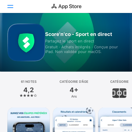
Aujourd’hui
Score'n'co - Sport en direct
Partagez le sport en direct
Jeux
Gratuit · Achats intégrés · Conçue pour
iPad. Non validée pour macOS.
Apps
Arcade
Recherche
61 NOTES
CATÉGORIE D’ÂGE
CATÉGORIE
4,2
4+
Plateforme
Ans
Sports
iPhone
iPad
Mac
Vision