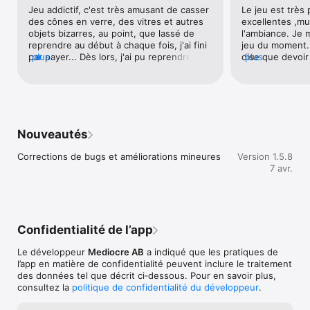
Jeu addictif, c'est très amusant de casser 
Le jeu est très 
Smash Hit est entièrement jouable gratuitement et ne 
des cônes en verre, des vitres et autres 
excellentes ,mu
comporte aucune publicité. Une version supérieure est 
objets bizarres, au point, que lassé de 
l'ambiance. Je m
disponible par un achat intégré unique qui activera la 
reprendre au début à chaque fois, j'ai fini 
jeu du moment.
synchronisation iCloud sur tous vos appareils, génèrera des 
par payer... Dès lors, j'ai pu reprendre le 
plus
dise que devoir 
plus
statistiques détaillées et vous permettra de continuer à partir 
jeu au niveau que j'avais atteint, chouette 
entière n'est pa
de divers points de contrôle.
! Enfin pendant 3 jours..., car ce matin, je 
vu la qualité du 
lance le jeu, prêt à repartir au niveau 
justifier. Le seu
atteint la veille, et surprise, tout 
pense, c'est qu
recommence au début ! Rien à faire pour 
boules explosiv
retrouver mon niveau, pas d'option pour 
l'animation est
Nouveautés
ça (ou alors pas trouvé), bref faut tout me 
gamme.
retaper la progression ! C'est vraiment 
Corrections de bugs et améliorations mineures
Version 1.5.8
frustrant, pas encourageant si on est 
7 avr.
jamais sûr de conserver son niveau et me 
fait regretter d'avoir mis la main au 
portefeuille...Bon, je modifie l'avis, il suffit 
de glisser l'écran vers la droite pour 
retrouver tous ses niveaux ! J'avais pas 
Confidentialité de l’app
vu... mea culpa.. Donc super jeu 5 étoiles 
!!!!
Le développeur
Mediocre AB
a indiqué que les pratiques de
l’app en matière de confidentialité peuvent inclure le traitement
des données tel que décrit ci‑dessous. Pour en savoir plus,
consultez la
politique de confidentialité du développeur
.