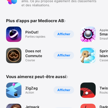
amis. Ce jeu propose également des classements
et des réalisations.
Plus d’apps par Mediocre AB
Apple
PinOut!
Smas
Afficher
Parties rapides
Smash
obsta
Does not
Spri
Afficher
Commute
Isla
Course
Casse
Vous aimerez peut-être aussi
ZigZag
Twis
Afficher
Action
Roulez
route 
Jetpack
Dadd