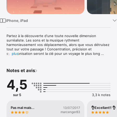
Watch
TV
iPhone, iPad
Partez à la découverte d'une toute nouvelle dimension 
surréaliste. Les sons et la musique rythment 
harmonieusement vos déplacements, alors que vous détruisez 
tout sur votre passage ! Concentration, précision et 
synchronisation seront la clé pour un voyage le plus long 
plus
possible, mais aussi pour briser les jolis objets en verre qui 
jonchent votre parcours.

Notes et avis
* Détruisez tout sur votre passage à travers une 
époustouflante dimension futuriste. Vous brisez obstacles et 
4,5
cibles en assistant à la meilleure physique de destruction 
jamais créée sur appareils mobiles.

* Synchronisation musicale : la musique et les effets sonores 
sur 5
3,3 k notes
s'adaptent à chaque niveau, les obstacles se déplacent en 
rythme avec les nouvelles mélodies.

Pas mal mais...
👌Excellant!! 👌
13/07/2017
* Plus de 50 salles différentes avec 11 styles de graphismes ; 
marcenger83
chaque niveau reproduit avec réalisme le verre qui se brise.
