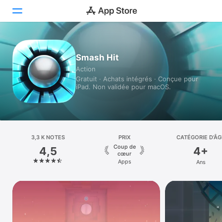
Aujourd’hui
Smash Hit
Action
Jeux
Gratuit · Achats intégrés · Conçue pour
iPad. Non validée pour macOS.
Apps
Arcade
Recherche
3,3 K NOTES
PRIX
CATÉGORIE D’ÂG
Coup de
4,5
4+
Plateforme
cœur
Apps
Ans
iPhone
iPad
Mac
Vision