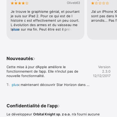
evokes many of the best sci-fi space battles in recent 
Oliveb63
cinematic and TV history” 

- Pocketgamer

Je trouve le graphisme génial, et pourtant 
J’ai un iPhone 
je suis sur iPad 2. Pour ce qui est de l 
sont pas dans l’
Nominé "Meilleur jeu mobile" à la Game Connection 2013 de 
histoire c est effectivement un peu court. 
arrondis... Pas 
Paris

L évolution des armes et du vaisseau me 
laisse sur ma fin. Peut être est il prévu 
plus
Incarnez John, un soldat au service de la Fédération. Plongez 
une mise à jour permettant de faire 
dans une histoire divertissante sur votre écran tactile et 
repartir la dynamique du jeu ?
prenez part à des combats dynamiques. Voyagez à travers le 
cosmos, améliorez votre vaisseau, prenez des décisions 
importantes qui influeront sur la suite de l'histoire et affrontez 
trois boss épiques.

Nouveautés
• Jouez instantanément sur votre téléphone. Votre écran est 
Cette mise à jour d’Apple améliore le 
Version
votre manette (les joysticks virtuels ? Beurk !)

fonctionnement de l’app. Elle n’inclut pas de 
2.3.0
• Sauvez vos amis ou obéissez aux ordres, vos décisions 
nouvelle fonctionnalité.

12/12/2017
auront une influence sur la suite de l'histoire.

• Ne vous faites pas descendre ! Améliorez votre vaisseau et 
Tu peux maintenant découvrir Star Horizon dans 
plus
vos armes avec la devise du jeu (pas d'achat en jeu !) pour 
toute sa gloire sur iPhone X. La découverte de 
détruire vos ennemis de façons variées.

l'univers n'a jamais été aussi facile.
• Suivez une amitié inédite entre un homme et sa machine à 
travers des conversations saupoudrées d'humour.

• Découvrez une large variété de vaisseaux spatiaux et de 
Confidentialité de l’app
flottes

• Utilisez vos compétences pour débloquer des réalisations

Le développeur
Orbital Knight sp. z o.o.
n’a fourni aucune