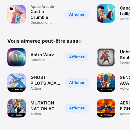
Apple Arcade
Cand
Castle
Lolli
Afficher
Crumble
Defe
Protèg
Destruction
sucett
créative
Vous aimerez peut-être aussi
Unb
Astro Warz
Afficher
Soul
Stratégie
Pocke
Action
GHOST
SEN
Afficher
PILOTS ACA
ACA
NEOGEO
Action
Actio
MUTATION
AER
Afficher
NATION ACA
FIG
NEOGEO
Action
ACA
Actio