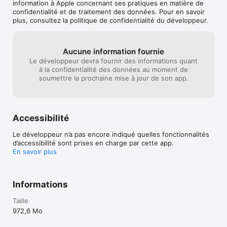
• Prise en charge des manettes de jeu 

information à Apple concernant ses pratiques en matière de
confidentialité et de traitement des données. Pour en savoir
John ne se bat pas pour la fierté, l'honneur ou pour accumuler 
plus, consultez la politique de confidentialité du développeur.
les victimes. Du moins plus maintenant. Il se bat seulement 
pour survivre et en finir avec les problèmes. Son vaisseau est 
contrôlé par Ellie, une intelligence artificielle programmée pour 
Aucune information fournie
aider les pilotes à rester concentrés tout au long des 
Le développeur devra fournir des informations quant
affrontements et qui ne peut pas tuer les êtres humains.

à la confidentialité des données au moment de
soumettre la prochaine mise à jour de son app.
La Fédération est sur le point de renverser le cours de la 
guerre mais les choses commencent à mal tourner. Ellie met 
John en hibernation pendant 1 000 ans. Il devra maintenant 
découvrir ce qu'il s'est vraiment passé et peut-être sauver la 
galaxie.
Accessibilité
Le développeur n’a pas encore indiqué quelles fonctionnalités
d’accessibilité sont prises en charge par cette app.
En savoir plus
Informations
Taille
972,6 Mo