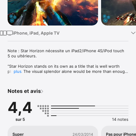
Watch
TV
iPhone, iPad, Apple TV
Note : Star Horizon nécessite un iPad2/iPhone 4S/iPod touch 
5 ou ultérieurs.

“Star Horizon stands on its own as a title that is well worth 
playing. The visual splendor alone would be more than enough 
plus
to justify the purchase.” 

- 148Apps 

Notes et avis
“Star Horizon is a fiery and fitting tribute the likes of 
Afterburner and Starfox.”

4,4
- AppSpy 

“Star Horizon serves as a showpiece for the iOS platform(…) 
the controls feel fine-tuned to near perfection.”

sur 5
14 notes
- MacLife 

“Star Horizon is a slick pulse-raising arcade shooter that 
Super
Pas pour iPhone
24/03/2014