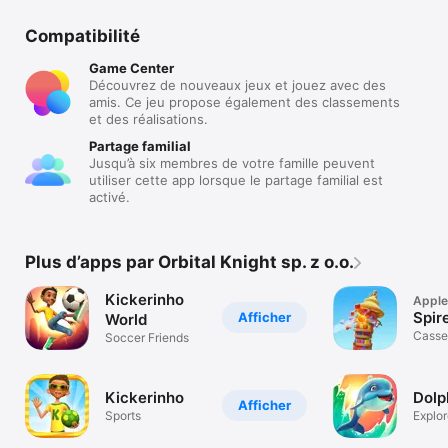
Compatibilité
Game Center
Découvrez de nouveaux jeux et jouez avec des
amis. Ce jeu propose également des classements
et des réalisations.
Partage familial
Jusqu’à six membres de votre famille peuvent
utiliser cette app lorsque le partage familial est
activé.
Plus d’apps par Orbital Knight sp. z o.o.
Kickerinho
Apple
Spir
Afficher
World
Casse
Soccer Friends
physi
Kickerinho
Dolp
Afficher
Sports
Explor
océans