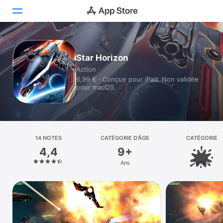
Aujourd’hui
Star Horizon
Action
Jeux
6,99 € · Conçue pour iPad. Non validée
pour macOS.
Apps
Arcade
Recherche
14 NOTES
CATÉGORIE D’ÂGE
CATÉGORIE
4,4
9+
Plateforme
Ans
Action
iPhone
iPad
Mac
Vision