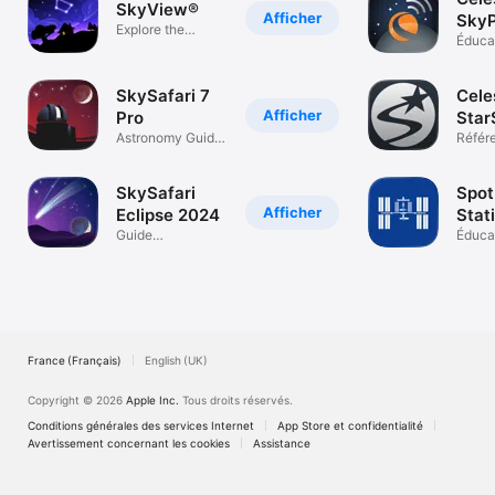
SkyView®
Afficher
SkyP
Explore the
Éduca
Universe
SkySafari 7
Cele
Afficher
Pro
Star
Astronomy Guide
Expl
Référ
To Night Sky
SkySafari
Spot
Afficher
Eclipse 2024
Stat
Guide
Éduca
d'astronomie
France (Français)
English (UK)
Copyright © 2026
Apple Inc.
Tous droits réservés.
Conditions générales des services Internet
App Store et confidentialité
Avertissement concernant les cookies
Assistance