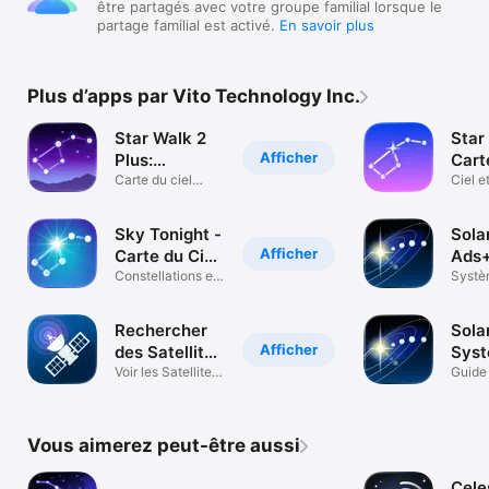
être partagés avec votre groupe familial lorsque le
partage familial est activé.
En savoir plus
Plus d’apps par Vito Technology Inc.
Star Walk 2
Star
Afficher
Plus:
Cart
Astronomie
Carte du ciel
Etoil
Ciel e
étoiles ce soir
Voir é
Sky Tonight -
Sola
Afficher
Carte du Ciel
Ads+
AR
Сonstellations en
Plan
Systè
astronomie
et uni
Rechercher
Sola
Afficher
des Satellites
Sys
3D
Voir les Satellites
Sola
Guide
aux Ciel
astro
espac
Vous aimerez peut-être aussi
Cele