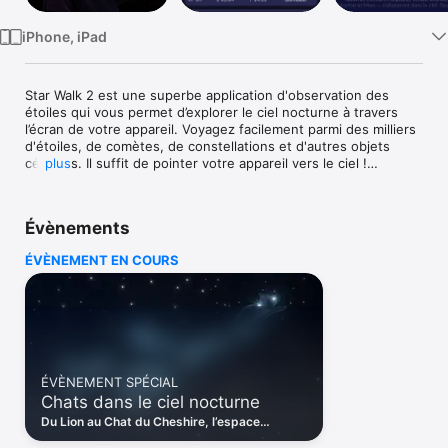
iPhone, iPad
Star Walk 2 est une superbe application d'observation des 
étoiles qui vous permet d’explorer le ciel nocturne à travers 
l’écran de votre appareil. Voyagez facilement parmi des milliers 
d'étoiles, de comètes, de constellations et d'autres objets 
célestes. Il suffit de pointer votre appareil vers le ciel !

plus
⁕ MEILLEURE APP DE 2014 : La nouvelle génération du célèbre 
Star Walk, lauréat d’un Apple Design Award, utilisé par plus de 
Évènements
10 millions de personnes ⁕

ÉVÈNEMENT EN COURS
L'application utilise les capteurs et le GPS de votre appareil 
pour déterminer la position exacte des étoiles, planètes, 
constellations, comètes, ISS, satellites, pluies de météores, 
etc., dans le ciel nocturne.

« Elle est magnifique. » - The Next Web

ÉVÈNEMENT SPÉCIAL
« Star Walk 2 est une excellente initiation à l’astronomie pour 
Chats dans le ciel nocturne
petits et grands. Très utile aussi pour les astronomes sérieux 
qui préparent leurs observations. » - TUAW

Du Lion au Chat du Cheshire, l’espace
regorge de félins. Ouvrez le guide pour les