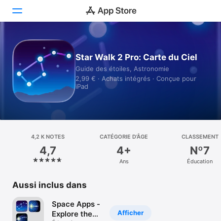
Aujourd’hui
Star Walk 2 Pro: Carte du Ciel
Guide des étoiles, Astronomie
Jeux
2,99 € · Achats intégrés · Conçue pour
iPad
Apps
Arcade
Recherche
4,2 K NOTES
CATÉGORIE D’ÂGE
CLASSEMENT
4,7
4+
Nº7
Plateforme
Ans
Éducation
iPhone
iPad
Aussi inclus dans
Mac
Space Apps -
Vision
Afficher
Explore the