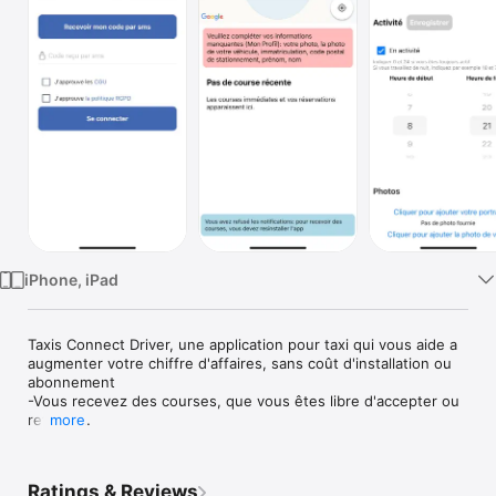
Watch
TV
iPhone, iPad
Taxis Connect Driver, une application pour taxi qui vous aide a 
augmenter votre chiffre d'affaires, sans coût d'installation ou 
abonnement

-Vous recevez des courses, que vous êtes libre d'accepter ou 
refuser

more
-Vous pouvez appeler directement votre client pour vous 
assurer qu'il est au point de rendez-vous

-Rapide à lancer et sans matériel à acheter ou installer

Ratings & Reviews
-Simple à utiliser: pas besoin d'indiquer votre localisation ou si 