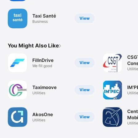
Taxi Santé
View
Business
You Might Also Like
CSG
FillnDrive
View
Cons
We fill good
Utiliti
Taximoove
IM'P
View
Utilities
Utiliti
Cent
AkosOne
View
Mobi
Utilities
Utiliti