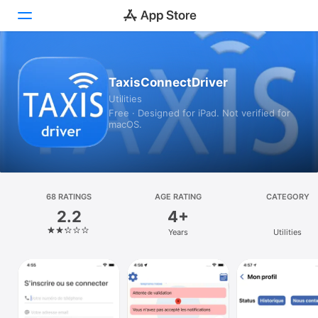
Today
TaxisConnectDriver
Utilities
Games
Free · Designed for iPad. Not verified for
macOS.
Apps
Arcade
Search
68 RATINGS
AGE RATING
CATEGORY
2.2
4+
Platform
Years
Utilities
iPhone
iPad
Mac
Vision