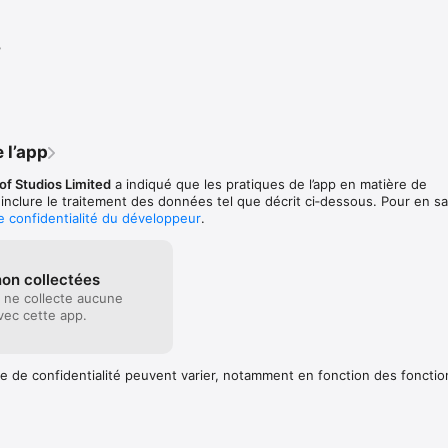
quées. 

 hallucinant : une qualité de graphismes jamais vue sur un appareil mobil
3
les commandes tactiles sont si intuitives que vous n'aurez besoin que d'u
ute la beauté mystérieuse de cet univers en 3D. 

ue et accessible : préparez-vous à être engloutis par les secrets terrib
avant même que vous ne vous rendiez compte que vous jouez. 

 l’app
cinant que complexe : êtes-vous vraiment sûr de ce que vous voyez ? 
of Studios Limited
a indiqué que les pratiques de l’app en matière de
 inclure le traitement des données tel que décrit ci‑dessous. Pour en sa
de confidentialité du développeur
.
avec le tout nouveau chapitre de l'Épilogue (gratuit pour ceux qui ont d
 français, italien, allemand, espagnol et portugais brésilien

on collectées
 ne collecte aucune
petit studio indépendant situé à Guildford, au Royaume-Uni.

ec cette app.
fireproofgames.com

e @Fireproof_Games

cebook
e de confidentialité peuvent varier, notamment en fonction des fonctio