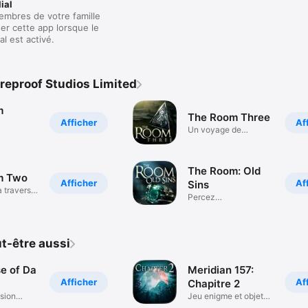
ial
embres de votre famille
ser cette app lorsque le
al est activé.
ireproof Studios Limited
m
The Room Three
Afficher
Af
Un voyage de
découvertes
The Room: Old
m Two
Afficher
Af
Sins
 travers
Percez
d'innombrables
secrets
t-être aussi
e of Da
Meridian 157:
Afficher
Af
Chapitre 2
asion
Jeu enigme et objets
cachés