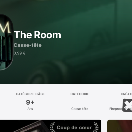
The Room
Casse-tête
0,99 €
CATÉGORIE D’ÂGE
CATÉGORIE
CRÉAT
9+
Ans
Casse-tête
Fireproof Stud