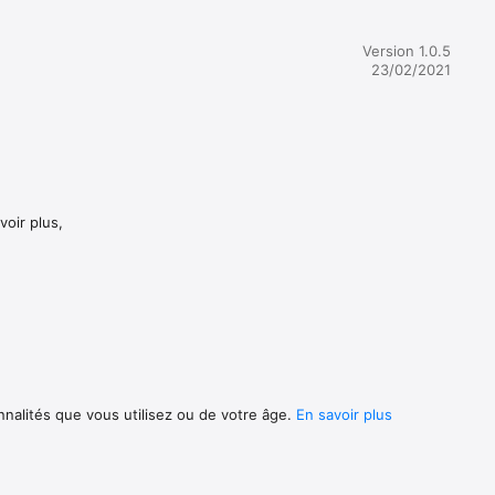
e. 

Version 1.0.5
23/02/2021
n seul 
lement 
voir plus,
éjà 
nnalités que vous utilisez ou de votre âge.
En savoir plus