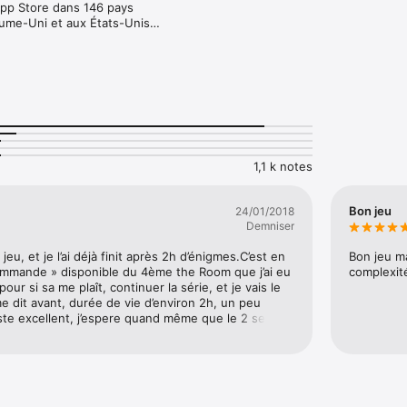
App Store dans 146 pays

ume-Uni et aux États-Unis

 autres pays

 116 pays

 115 pays

ercial dans 19 pays dont le Royaume-Uni

s grands succès commerciaux de 103 pays

 suivants :

1,1 k notes
2012 

u britannique de l’année 2012 

ur jeu pour mobiles/portables de l’année 2012 

Bon jeu
24/01/2018
 Critics Circle : Meilleur jeu pour mobiles/portables de l’année 2012 

Demniser
le Games Awards : Excellence en Graphismes 

le Games Awards : Sélection des joueurs 

jeu, et je l’ai déjà finit après 2h d’énigmes.C’est en 
Bon jeu m
eur design de jeu de l’année 2012 

mmande » disponible du 4ème the Room que j’ai eu 
complexité
Award 

pour si sa me plaît, continuer la série, et je vais le 
eilleur micro studio (Fireproof Games)

e dit avant, durée de vie d’environ 2h, un peu 
este excellent, j’espere quand même que le 2 sera un 
de nouvelles enigmes originales, j’ai un peu peur 
 et donc que les prochains « the room » soient 
t cas le 1 mérite largement 5 étoiles.
r de vous présenter sa création la plus ambitieuse, une aventure subtile
et de dangers. Plongez dans un univers unique aux graphismes épousto