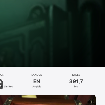
ION
LANGUE
TAILLE
EN
391,7
ios Limited
Anglais
Mo