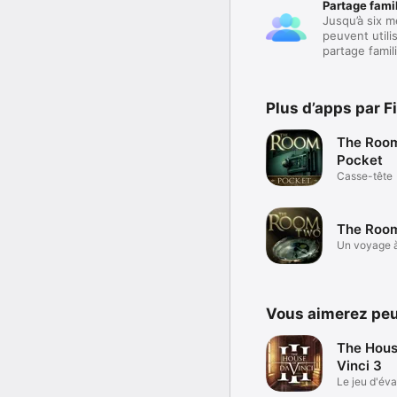
Partage famil
Jusqu’à six m
peuvent utili
partage famili
Plus d’apps par F
The Roo
Pocket
Casse-tête
The Roo
Un voyage à
le temps
Vous aimerez peu
The Hous
Vinci 3
Le jeu d'év
ultime