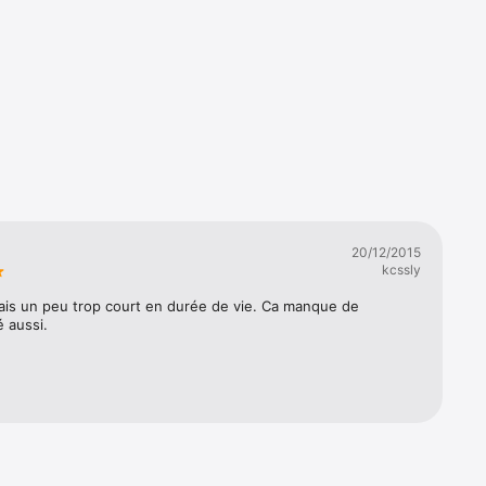
20/12/2015
kcssly
ais un peu trop court en durée de vie. Ca manque de 
 aussi.
 pleine 
uflants 