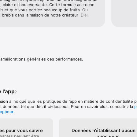
 claire et bouleversante. Cette formule accroche 
s et que vous portiez beaucoup de fruits. Ou 
brebis dans la maison de notre créateur  Dieu 
. Merci, Merci, Merci.
 améliorations générales des performances.
 l’app
sion
a indiqué que les pratiques de l’app en matière de confidentialité 
es données tel que décrit ci‑dessous. Pour en savoir plus, consultez la
p
loppeur
.
es pour vous suivre
Données n’établissant aucun 
vantes peuvent être
avec vous