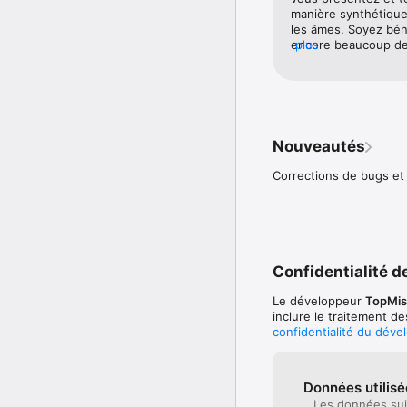
manière synthétique,
les âmes. Soyez béni
encore beaucoup de 
plus
l’Eternel des armées
Nouveautés
Corrections de bugs et
Confidentialité de
Le développeur
TopMis
inclure le traitement d
confidentialité du déve
Données utilisé
Les données sui