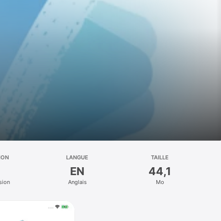
ION
LANGUE
TAILLE
EN
44,1
sion
Anglais
Mo