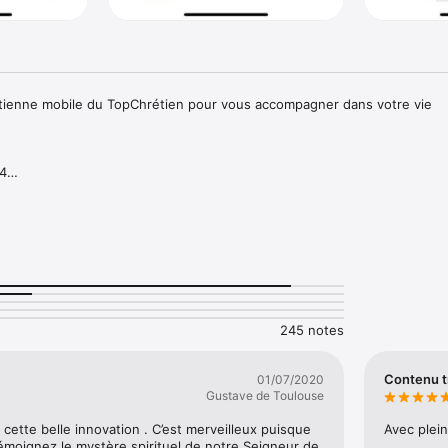
rétienne mobile du TopChrétien pour vous accompagner dans votre vie 
4

 à la demande (VOD) avec 50 émissions

 de 2,3,5,10 et 15 minutes.

s partenaires disponibles en direct.

t TopTV pour être boosté dans votre foi tout au long de la journée !
245 notes
Contenu tr
01/07/2020
Gustave de Toulouse
 cette belle innovation . C’est merveilleux puisque 
Avec plein
moignez le mystère spirituel de notre Seigneur de 