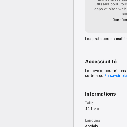
utilisées pour vou
apps et sites web 
so
Données 
Les pratiques en matièr
Accessibilité
Le développeur n’a pas 
cette app.
En savoir pl
Informations
Taille
44,1 Mo
Langues
Anglais