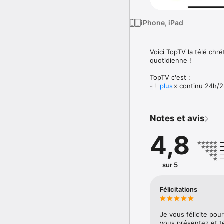
iPhone, iPad
Voici TopTV la télé ch
quotidienne !

TopTV c'est : 

- Un flux continu 24h/2
plus
- Une section de vidéo
- Des programmes courts
- Des messages d'église
Notes et avis
Installez dès maintenan
4,8
sur 5
Félicitations
Je vous félicite pour
vous présentez et té