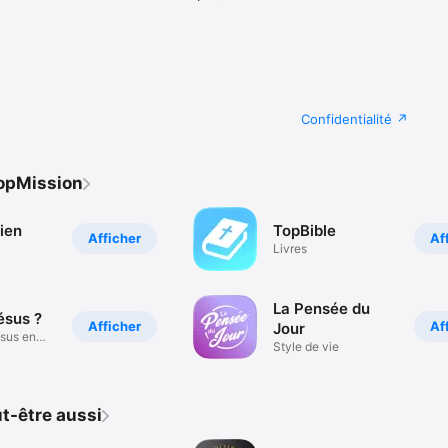
Confidentialité
TopMission
ien
TopBible
Afficher
Af
Livres
La Pensée du
ésus ?
Afficher
Af
Jour
ésus en
Style de vie
t-être aussi