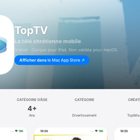
TopTV
La télé chrétienne mobile
Gratuit · Conçue pour iPad. Non validée pour macOS.
Afficher dans
le Mac App Store
CATÉGORIE D’ÂGE
CATÉGORIE
CRÉAT
4+
Ans
Divertissement
TopMis