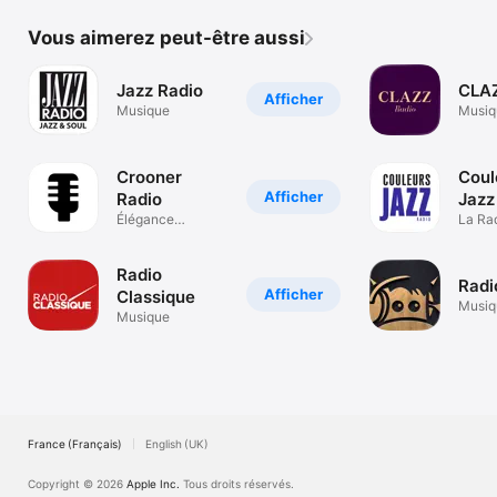
Vous aimerez peut-être aussi
Jazz Radio
CLA
Afficher
Musique
Musiq
Crooner
Coul
Afficher
Radio
Jazz
Élégance
La Ra
musicale
Music
intemporelle
Jazz
Radio
Radi
Afficher
Classique
Musiq
Musique
France (Français)
English (UK)
Copyright © 2026
Apple Inc.
Tous droits réservés.