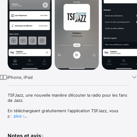
Watch
TV
iPhone, iPad
TSFJazz, une nouvelle manière d’écouter la radio pour les fans 
de Jazz.

En téléchargeant gratuitement l'application TSFJazz, vous 
pouvez :

plus
- Ecouter la radio TSFJazz en direct et sortir de l'application 
tout en continuant l'écoute en arrière plan, pour  groover, 
Notes et avis
swinger où vous voulez, quand vous voulez, avec qui vous 