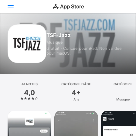
Aujourd’hui
TSF-Jazz
Musique
Jeux
Gratuit · Conçue pour iPad. Non validée
pour macOS.
Apps
Arcade
Recherche
41 NOTES
CATÉGORIE D’ÂGE
CATÉGORIE
4,0
4+
Plateforme
Ans
Musique
iPhone
iPad
Mac
Vision