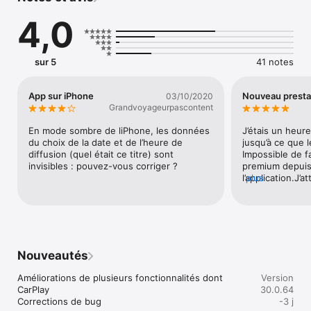
voulez !

4,0
- Réécouter tous les podcasts de nos émissions 

- Ecouter tous nos flux musicaux thématiques 24 heures sur 
24 

- Ecouter le jukebox TSFJAZZ premium : des sélections 
sur 5
41 notes
musicales concoctées par notre équipe

- Retrouver tous les titres des morceaux diffusés sur nos 
ondes 

App sur iPhone
Nouveau presta
03/10/2020
- Lire toutes les dernières actus du jazz rédigées par notre 
Grandvoyageurpascontent
Rédaction et découvrir l’actu Jazz en vidéo 

- Consulter le Jazzenda : un calendrier interactif des meilleurs 
En mode sombre de liPhone, les données 
J’étais un heur
concerts Jazz dans votre région
du choix de la date et de l’heure de 
jusqu’à ce que l
diffusion (quel était ce titre) sont 
Impossible de f
invisibles : pouvez-vous corriger ?
premium depuis
l’application.J’
plus
changement de f
Merci à TSF jazz
Nouveautés
Améliorations de plusieurs fonctionnalités dont 
Version
CarPlay 

30.0.64
Corrections de bug
-3 j