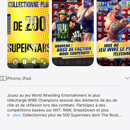
Watch
TV
iPhone, iPad
Jouez au jeu World Wrestling Entertainment le plus 
téléchargé.WWE Champions associe des éléments de jeu de 
rôle et de réflexion lors des combats. Participez à des 
compétitions basées sur NXT, RAW, SmackDown et plus 
encore. Collectionnez plus de 500 Superstars dont The Rock, 
plus
Cody Rhodes et Becky Lynch. Rejoignez 35 millions de joueurs 
et plongez-vous dans l'univers passionnant de la WWE. 
Participez à la compétition Road to WrestleMania dans ce jeu 