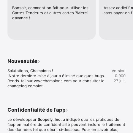
comment vous vous battez.

Bonsoir, comment on fait pour utiliser les 
Assez addictif 
* Élaborez des stratégies ! Sélectionnez la meilleure classe 
Cartes Tendeurs et autres cartes ?Merci 
sans payer en f
pour venir à bout de vos adversaires parmi les Techniciens, les 
d’avance !
Attaquants et plus encore.

ÉVÉNEMENTS ET CONCOURS WWE

* Vivez au rythme de l'univers de la WWE grâce aux nouveaux 
combats et événements hebdomadaires.

* Découvrez des combats sur le thème de NXT, Monday Night 
RAW et SmackDown.

* De WrestleMania à SummerSlam, découvrez des 
événements s'inspirant de la vidéo sur demande de WWE 
Nouveautés
Network.

* Participez à des événements de titre mensuels pour recruter 
Salutations, Champions !

Version
de nouvelles Superstars de la WWE.

 Notre dernière mise à jour a éliminé quelques bugs. 
0.900
* Chaque semaine, des concours reflètent les histoires et les 
Rends-toi sur wwechampions.com pour consulter le 
27 juil.
scénarios diffusés à la télévision.

changelog complet.
JEU DE RÔLE, RÉFLEXION ET COUPS SPÉCIAUX

* Associez 3 gemmes pour frapper votre adversaire.

* Utilisez les techniques des Superstars de la WWE.

* Faites appel à des enchaînements et des finitions.

Confidentialité de l’app
AFFRONTEMENTS JCJ

Le développeur
Scopely, Inc.
a indiqué que les pratiques de
* Les combats en JcJ bénéficient d'une recherche 
l’app en matière de confidentialité peuvent inclure le traitement
d'adversaires optimisée à l'échelle mondiale.

des données tel que décrit ci‑dessous. Pour en savoir plus,