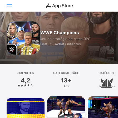
Aujourd’hui
WWE Champions
Jeux
Jeu de stratégie de catch RPG
Gratuit · Achats intégrés
Apps
Arcade
Recherche
869 NOTES
CATÉGORIE D’ÂGE
CATÉGORIE
4,2
13+
Plateforme
Ans
Jeux de rôle
iPhone
iPad
Mac
Vision