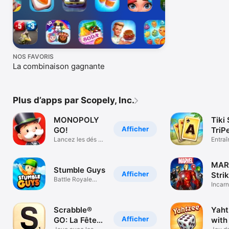
NOS FAVORIS
La combinaison gagnante
Plus d’apps par Scopely, Inc.
MONOPOLY
Tiki 
Afficher
GO!
TriP
Lancez les dés et
Entraî
rêvez !
douce
MAR
Stumble Guys
Afficher
Stri
Battle Royale
Squ
Incarn
Multijoueur
héros
Scrabble®
Yaht
Afficher
GO: La Fête
with