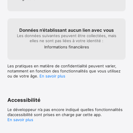
choisi sera prélevé de votre compte au début de 
l’abonnement. Comme indiqué, l'abonnement sera renouvelé 
automatiquement sauf s'il est résilié au moins 24 h avant la fin 
d'une période d'abonnement. Les paiements de 
renouvellement seront facturés dans les 24 h précédant la fin 
d'une période d'abonnement, au même prix et selon le même 
Données n’établissant aucun lien avec vous
calendrier de paiement sélectionnés. Les offres d'essais 
Les données suivantes peuvent être collectées, mais
gratuits non utilisées seront perdues à l'achat d'un 
elles ne sont pas liées à votre identité :
abonnement. Vous pouvez gérer les abonnements et annuler 
Informations financières
les renouvellements automatiques dans les paramètres du 
compte de l’appareil.

Conditions d'utilisation : http://scopely.com/tos/

Les pratiques en matière de confidentialité peuvent varier,
Politique de confidentialité : http://scopely.com/privacy/
notamment en fonction des fonctionnalités que vous utilisez
ou de votre âge.
En savoir plus
Accessibilité
Le développeur n’a pas encore indiqué quelles fonctionnalités
d’accessibilité sont prises en charge par cette app.
En savoir plus