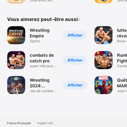
des Mots
Joue avec les
Dice
Jeu d
mots entre amis!
class
Vous aimerez peut-être aussi
Wrestling
lutte
Afficher
Empire
révo
Sports
Boxe d
de la l
combats de
Rumb
Afficher
catch pro
Figh
super ville jeux de
Comba
combat
Jeux 
Wrestling
Quêt
Afficher
2024:
MAR
Fighting
Jeu de combat
RPG 
Jeux 
Rumble Revolutio
Héros
Games
France (Français)
English (UK)