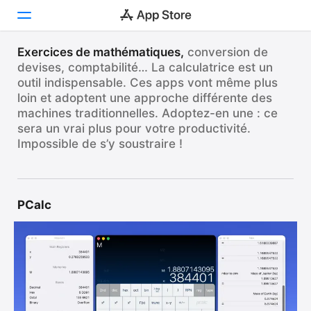
NOUVELLES EXPÉRIENCES
Meilleures calculatrices
Exercices de mathématiques,
conversion de
devises, comptabilité… La calculatrice est un
Découvrir
outil indispensable. Ces apps vont même plus
Voici des outils infiniment pratiques.
loin et adoptent une approche différente des
Arcade
machines traditionnelles. Adoptez-en une : ce
Créer
sera un vrai plus pour votre productivité.
Impossible de s’y soustraire !
Travailler
Jouer
PCalc
Développer
Catégories
Recherche
Plateforme