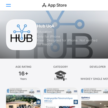
Today
Hub UoA
Education
Games
Only for iPhone
Free · Designed for iPhone. Not verified
Apps
for macOS.
Arcade
Search
AGE RATING
CATEGORY
DEVELOPER
16+
Platform
Years
Education
WHISKEY SINGLE M
iPhone
P.C.
iPad
Mac
Watch