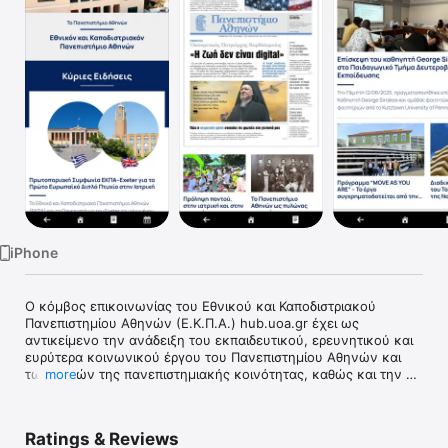
TV
iPhone
Ο κόμβος επικοινωνίας του Εθνικού και Καποδιστριακού 
Πανεπιστημίου Αθηνών (Ε.Κ.Π.Α.) hub.uoa.gr έχει ως 
αντικείμενο την ανάδειξη του εκπαιδευτικού, ερευνητικού και 
ευρύτερα κοινωνικού έργου του Πανεπιστημίου Αθηνών και 
των μελών της πανεπιστημιακής κοινότητας, καθώς και την 
more
ενημέρωση των πολιτών για επιστημονικά ζητήματα. Στον 
σύγχρονο ιστοχώρο με περιεχόμενο συνεχούς ροής 
φιλοξενούνται πληροφορίες και ειδήσεις για το Πανεπιστήμιο 
Ratings & Reviews
Αθηνών (Ε.Κ.Π.Α.) με στόχο την ανάδειξη της ερευνητικής, 