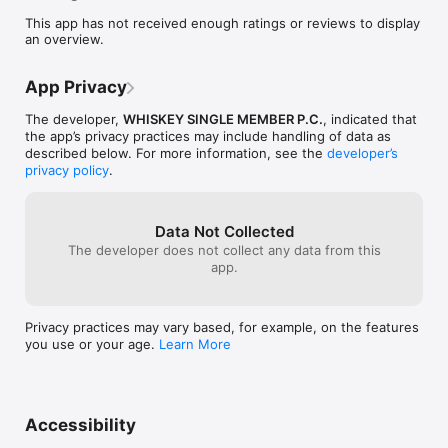
ακαδημαϊκής προσφοράς του αρχαιότερου και 
This app has not received enough ratings or reviews to display
επιδραστικότερου Πανεπιστημίου της Ελλάδας. 
an overview.
Παρουσιάζονται πρωτοβουλίες και δράσεις του Ιδρύματος αλλά 
και σημαντικά ερευνητικά επιτεύγματα των μελών της 
Πανεπιστημιακής κοινότητας του Ε.Κ.Π.Α. Επιπλέον, 
App Privacy
παρουσιάζονται θέματα για εκδηλώσεις, συνέδρια, ερευνητικά 
πορίσματα, σημαντικές διακρίσεις μελών ΔΕΠ και φοιτητών, 
The developer,
WHISKEY SINGLE MEMBER P.C.
, indicated that
κοινωνικές δράσεις, από όλες τις Σχολές και τα Τμήματα του 
the app’s privacy practices may include handling of data as
Πανεπιστημίου Αθηνών. Μέσα από τις ηλεκτρονικές σελίδες 
described below. For more information, see the
developer’s
του hub.uoa.gr η Πανεπιστημιακή κοινότητα και οι πολίτες 
privacy policy
.
ενημερώνονται, εκλαϊκευμένα και συνοπτικά τόσο για 
ακαδημαϊκά ζητήματα όσο και για ελεύθερα προσβάσιμες 
εκδηλώσεις και δράσεις.
Data Not Collected
The developer does not collect any data from this
app.
Privacy practices may vary based, for example, on the features
you use or your age.
Learn More
Accessibility