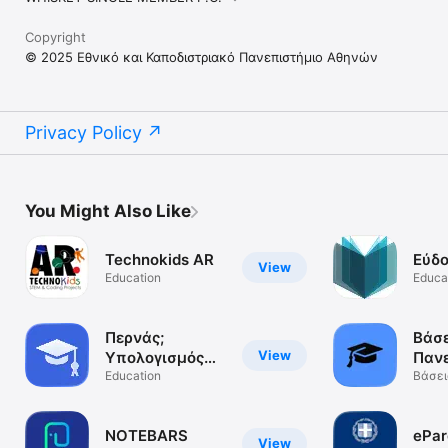
Copyright
© 2025 Εθνικό και Καποδιστριακό Πανεπιστήμιο Αθηνών
Privacy Policy
You Might Also Like
Technokids AR
Εύδο
View
Education
Educa
Περνάς;
Βάσε
View
Υπολογισμός
Παν
Μορίων
Education
Βάσει
Ελλά
NOTEBARS
ePar
View