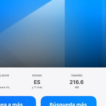
LLADOR
IDIOMA
TAMAÑO
ES
216.6
ware Inc.
y 11 más
MB