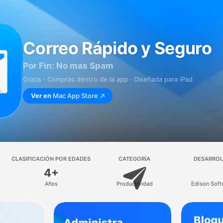
Correo Rápido y Seguro
Por Fin: No mas Spam
Gratis · Compras dentro de la app · Diseñada para iPad
Ver en
Mac App Store
CLASIFICACIÓN POR EDADES
CATEGORÍA
DESARRO
4+
Años
Productividad
Edison Soft