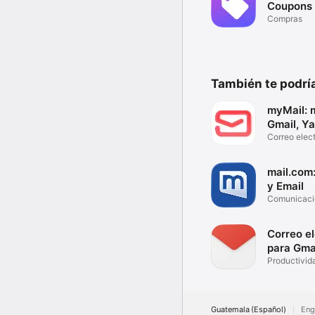
Coupons 
Compras
También te podría
myMail: m
Gmail, Y
Correo elec
Hotmail, QQ
mail.com
y Email
Comunicaci
almacenami
Correo e
para Gma
Productivid
Guatemala (Español)
Eng