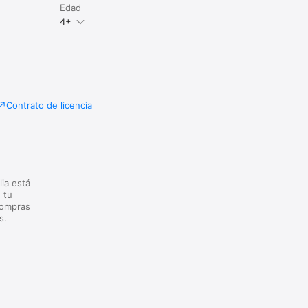
Edad
4+
Contrato de licencia
lia está
 tu
compras
s.