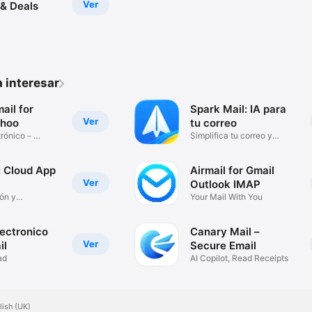
Ver
& Deals
 interesar
ail for
Spark Mail: IA para
Ver
ahoo
tu correo
trónico－
Simplifica tu correo y
bandeja
: Cloud App
Airmail for Gmail
Ver
Outlook IMAP
ón y
Your Mail With You
ento
lectronico
Canary Mail –
Ver
il
Secure Email
ad
AI Copilot, Read Receipts
lish (UK)