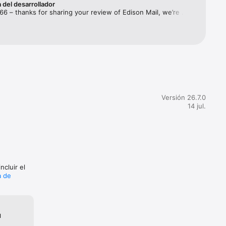
 del desarrollador
e una 
66 – thanks for sharing your review of Edison Mail, we’re 
Edison 
ear you’ve enjoyed it!Please drop us a line if you have 
ail, 
questions or suggestions in the future: mailsupport@edison.tech 🙂 
 como en 
 anuncios 
tege tu 
de las 
Versión 26.7.0
14 jul.
 las 
desactiva 
ncluir el
a de
, 
, 
u