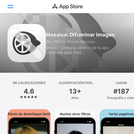
Hoy
Mosaico: Difuminar Imagen
Blur Photo: Fondo Borroso
Juegos
Gratis · Compras dentro de la app ·
Diseñada para iPad
Apps
Arcade
Buscar
96 CALIFICACIONES
CLASIFICACIÓN POR
LUGAR
EDADES
4.6
13+
#187
Plataforma
Años
Fotografía y vide
iPhone
iPad
Mac
Watch