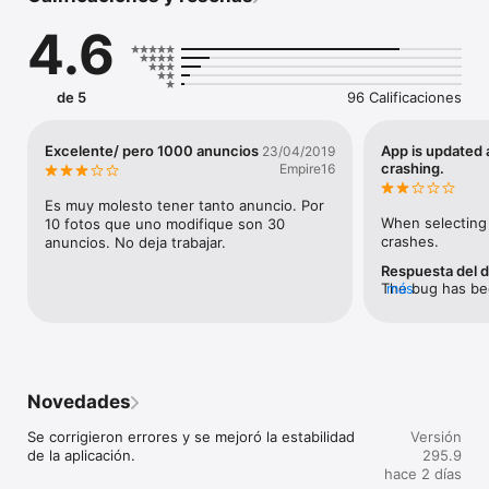
automóvil y la cara de la persona automáticamente.

4.6
Puede organizar fotos, unir fotos y unir fotos para combinar 
varias fotos en una sola imagen.

Puede cortar la foto en un círculo para SNS y editar el color 
del borde del icono.

de 5
96 Calificaciones
Puede crear fotos nostálgicas aplicando filtros a las fotos y 
agregando textura a las fotos.

También puede agregar texto a sus fotos.
Excelente/ pero 1000 anuncios
App is updated a
23/04/2019
crashing.
Empire16
Es muy molesto tener tanto anuncio. Por 
When selecting 
10 fotos que uno modifique son 30 
crashes.
anuncios. No deja trabajar.
Respuesta del d
The bug has been
más
update. Please t
Novedades
Se corrigieron errores y se mejoró la estabilidad 
Versión
de la aplicación.
295.9
hace 2 días