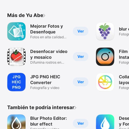
Más de Yu Abe
Mejorar Fotos y
blur
Ver
Desenfoque
Fotogr
Fotos en alta calidad
nítidas
Desenfocar video
Film
Ver
y mosaico
Inst
Difumina rostros en
Fotogr
videos
JPG PNG HEIC
Coll
Ver
Converter
layo
Fotografía y video
Fotogr
También te podría interesar
Blur Photo Editor:
Dese
Ver
blur effect
y Fo