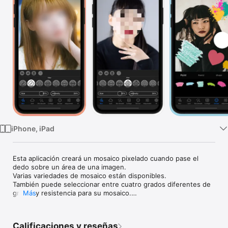
TV
iPhone, iPad
Esta aplicación creará un mosaico pixelado cuando pase el 
dedo sobre un área de una imagen.

Varias variedades de mosaico están disponibles.

También puede seleccionar entre cuatro grados diferentes de 
grosor y resistencia para su mosaico.

Más
Además, ofrecemos varias funciones.

También puede procesar fotos para hacerlas suaves y 
esponjosas.

Calificaciones y reseñas
También puede desenfocar automáticamente la licencia del 