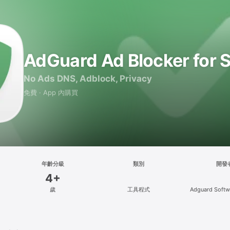
AdGuard Ad Blocker for S
No Ads DNS, Adblock, Privacy
免費 · App 內購買
年齡分級
類別
開發
4+
歲
工具程式
Adguard Softw