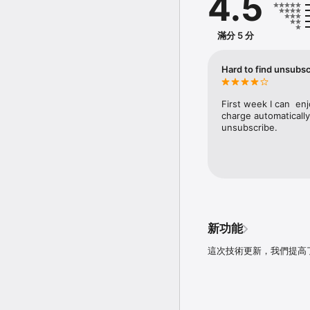
4.5
【載入更快，流量更省】

移除廣告與沉重腳本，提
瀏覽、串流或使用有限流
滿分 5 分
【DNS 防護，不只 Safari
加密的 DNS 過濾可在整
Hard to find unsubsc
第三方窺探您的 DNS 查詢
在公共 Wi-Fi 上保護
First week I can  en
【免費使用，另有 Pro 進
charge automatically 
免費版：Safari 廣告
unsubscribe.
Pro 版：進階 YouTu
7 天免費試用，直接從即
【防護成果，一目了然】

透過內建統計功能，監控
即時檢視防護狀態與監控數
【自訂設定，完全掌控】

新功能
・自訂白名單與黑名單

・選擇 DNS 伺服器

這次技術更新，我們提高
・建立使用者過濾規則

【強大的過濾技術】

採用進階自家過濾器與其
包含對惡意廣告、網路釣