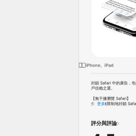
iPhone、iPad
封鎖 Safari 中的廣
戶信賴之選。

【無干擾瀏覽 Safari】

免費且無限制地封鎖 Saf
更多
移除廣告和干擾，讓您專
【封鎖追蹤，保護隱私】

評分與評論
阻擋企業用來追蹤您活動
瀏覽時保護隱私，防止個