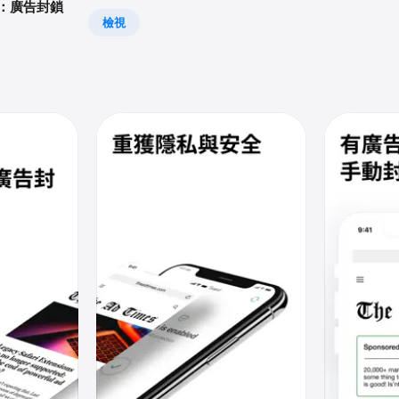
rd：廣告封鎖
檢視