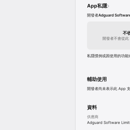
App私隱
【值得信賴，公開透明】

17 年廣告封鎖經驗。

開發者
Adguard Software
於 GitHub 完全開
【還原 Safari 應有的樣貌
更乾淨的頁面、更少的干
不
AdGuard for iOS 讓
開發者不會從此 
隱私政策：https://adguard
使用條款：https://adguard
私隱慣例或因使用的功能
於 X 追蹤我們 @AdGuard
Facebook：facebook.co
客戶支援：support@adgu
輔助使用
開發者尚未表示此 App
資料
供應商
Adguard Software Limi