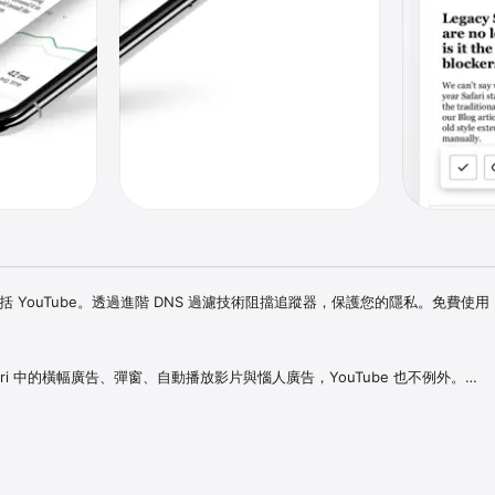
告，包括 YouTube。透過進階 DNS 過濾技術阻擋追蹤器，保護您的隱私。免費使
ari 中的橫幅廣告、彈窗、自動播放影片與惱人廣告，YouTube 也不例外。

注於想看的內容。

的隱藏追蹤腳本與數位指紋。

人數據遭到收集。
