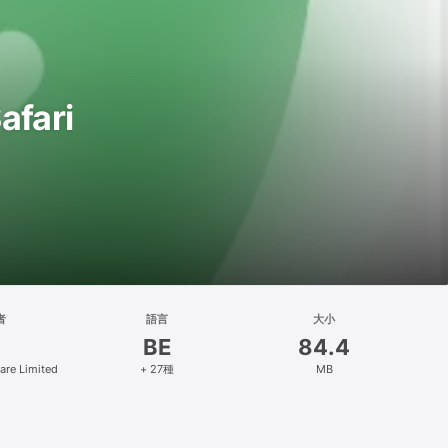
afari
者
語言
大小
BE
84.4
are Limited
+ 27種
MB