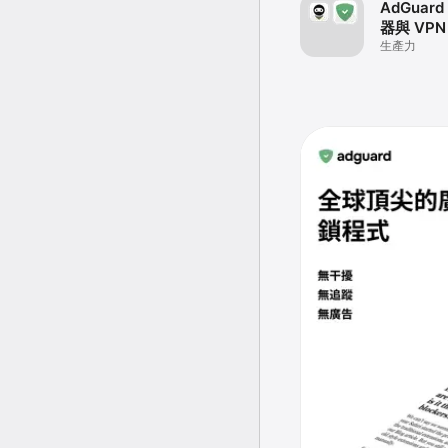
AdGua
器與 VPN
生產力