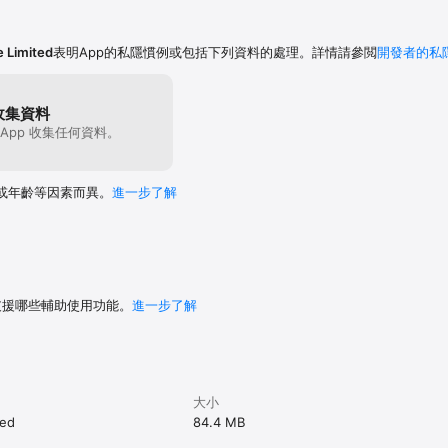
 Limited
表明App的私隱慣例或包括下列資料的處理。詳情請參閲
開發者的私
放原始碼，每一行程式碼皆可檢視。絕無「可接受廣告」計畫，絕不妥協。

】

擾、更好的隱私。

收集資料
您全面掌控 Safari 瀏覽體驗與 DNS 防護。

App 收集任何資料。
.com/privacy.html

.com/eula.html

或年齡等因素而異。
進一步了解
CN

m/AdGuardEn/

ard.com
 支援哪些輔助使用功能。
進一步了解
大小
ted
84.4 MB