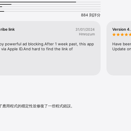
升網頁載入速度。

量方案與漫遊時，節省行動數據與電池用量。

884 則評分
】

個系統層級封鎖擾人內容與不必要的請求，不僅限於 Safari；同時防止 ISP、
ribe link
Version 4.
31/01/2024
。

Hmrozum
您的連線。使用家庭安全 DNS，為兒童裝置過濾成人內容。

joy powerful ad blocking.After 1 week past, this app 
Have been 
階功能】

via Apple ID.And hard to find the link of 
Update on
封鎖與基本隱私防護。無需帳號或註冊。

be 封鎖、透過 DNS 保護應用程式、自訂規則與安全過濾器。

時統計儀表板無縫升級。

已封鎖的廣告與追蹤器。

據。

了應用程式的穩定性並修復了一些程式錯誤。
他熱門過濾器清單。

魚與可疑內容的防護。
