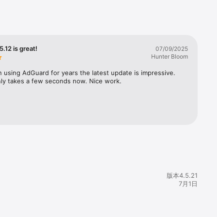
網路供應商與
5.12 is great!
07/09/2025
Hunter Bloom
using AdGuard for years the latest update is impressive. 
ly takes a few seconds now. Nice work.
版本4.5.21
7月1日