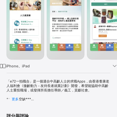
TV
iPhone、iPad
「e72一拍職合」是一個適合中高齡人士的求職Apps，由香港耆康老
人福利會《傲齡動力－友待長者就業計劃》開發，希望能協助中高齡
人士重投職場，或發揮所長擔任導師／義工，貢獻社會。

***職位空缺***

更多
提供全職兼職空缺，適合50歲或以上人士申請

***導師崗位***

評分與評論
提供不同類型的導師崗位，招募有一技之中高齡人士發揮所長
