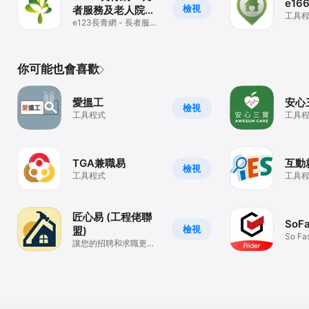
e16
檢視
者服務及老人院資
工具
訊
e123長青網 - 長者服務
及老人院資訊
你可能也會喜歡
愛搵工
安心
檢視
工具程式
工具
TGA兼職易
互動
檢視
工具程式
工具
匠心易 (工程佬聯
SoFa
檢視
盟)
So Fa
讓您的招聘和求職更加
觸即
順暢和高效；目前地圖
超過1000間材料鋪