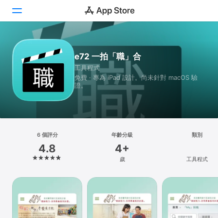
Today
e72 一拍「職」合
工具程式
遊戲
免費 · 專為 iPad 設計。尚未針對 macOS 驗
證。
App
搜尋
平台
6 個評分
年齡分級
類別
iPhone
4.8
4+
iPad
歲
工具程式
Mac
Vision
Watch