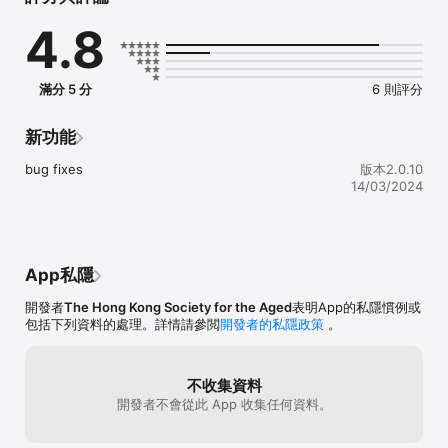
4.8
***義工服務***

招募各類型義工服務，為有需要人士提供服務

***免費註冊***（e72.hk已登記會員不用重新註冊）

滿分 5 分
6 則評分
免費註冊成為會員後，可享用以下功能

- 編寫個人履歷，以便網上申請職位空缺、導師崗位或義工服務

- 收藏感興趣的職位空缺、導師崗位或義工服務，以便日後查閱

新功能
- 自動記錄已作網上申請的職位空缺、導師崗位或義工服務

- 定期收取電郵介紹本計劃之最新資訊及活動推介
bug fixes
版本2.0.10
14/03/2024
App私隱
開發者
The Hong Kong Society for the Aged
表明App的私隱慣例或
包括下列資料的處理。詳情請參閲
開發者的私隱政策
。
不收集資料
開發者不會從此 App 收集任何資料。