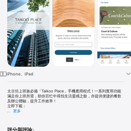
TV
iPhone、iPad
太古坊上班族必備「Taikoo Place」手機應用程式！一系列實用功能
滿足你上班所需，助你百忙中尋找生活靈感之餘，亦提供便捷的餐飲
及辦公體驗，提升工作效率！

立即下載：

更多
・發掘太古坊精彩活動及驚喜禮遇；

・預訂餐廳或查詢到會服務；

・尋找及預訂共享工作空間或活動場地，專注工作、策劃企業活動；

評分與評論