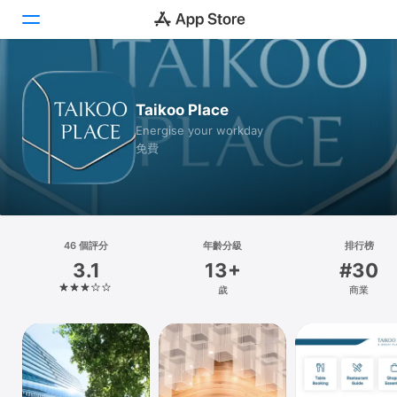
Today
Taikoo Place
遊戲
Energise your workday
免費
App
搜尋
平台
46 個評分
年齡分級
排行榜
iPhone
3.1
13+
#30
iPad
歲
商業
Mac
Vision
Watch