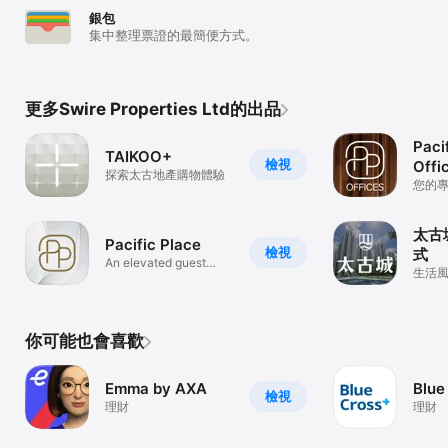
銀包
集中整理票證的最簡便方式。
更多Swire Properties Ltd的出品
Paci
TAIKOO+
檢視
Offi
探索太古地產購物體驗
您的
與體
太古
Pacific Place
檢視
式
An elevated guest
生活
experience
你可能也會喜歡
Emma by AXA
Blue
檢視
理財
理財