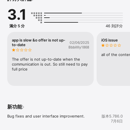
了解太古坊，走進香港優質商業區：https://www.taikooplace.com/
3.1
滿分 5 分
46 則評分
app is slow &o offer is not up-
iOS issue
02/06/2025
to-date
Bbbilllly1868
all of the conte
The offer is not up-to-date when the 
communication is out. So still need to pay 
full price
新功能
Bug fixes and user interface improvement.
版本5.786.0
7月6日