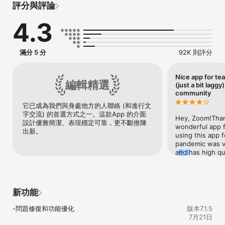
評分與評論
藉由 AI Companion 提升工作效能

4.3
	•	即刻掌握重點：通話結束後自動寄送會議摘要與待辦事
項，讓您從此告別手寫筆記。

	•	即時提問不中斷：漏聽了重點？可在會議中向 AI 
Companion 提問，例如「我剛剛錯過了什麼？」或「有提到我的名
滿分 5 分
92K 則評分
字嗎？」，全程不打斷會議進行。

	•	秒速起草：只要簡單下指令，就能讓 AI Companion 為您
撰寫電子郵件、聊天回覆與白板構想。

Nice app for te
編輯精選
	•	對話串摘要：即時將冗長的聊天串或簡訊對話濃縮成重點
(just a bit laggy
摘要，讓您一眼掌握重點。

community
它已成為我們與身處他方的人聯絡 (和進行文
流暢溝通

字交流) 的首選方式之一。這款App 的介面
	•	與任何人連線：以清晰細膩的視訊與音訊主持或加入會
Hey, Zoom!Thank
設計優雅簡潔、表現穩定可靠，更不斷推陳
議，透過沉浸式視角，打造如同並肩工作的體驗。

wonderful app f
出新。
	•	隨時保持同步：透過 Zoom Chat 與個人或群組即時傳
using this app f
訊，利用頻道整理對話，並可即時分享檔案。

pandemic was ver
	•	商務通話：透過 Zoom Phone 這套功能完善的 VoIP 解決
and has high qua
更多
方案，輕鬆應對各種通話需求。*

keep contact wi
	•	非同步更新：錄製並分享 Clips，即短影片訊息與螢幕錄
Our friendship 
影，讓團隊成員能在各自方便的時間觀看以瞭解進度。

without zoom! 
function that c
新功能
次世代協作

before entering
	•	同場共創：會議中直接於 Docs 即時草擬、編輯及協作。

better if we do
-問題修復和功能優化
版本7.1.5
	•	自由發想：使用 Whiteboard 以便利貼與圖形呈現想法，
again and again.
7月21日
或請 AI Companion 為您立即產生心智圖。

schools need th