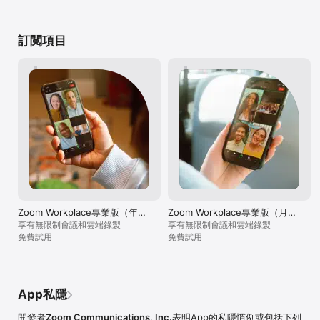
	•	分享資訊：團隊影片介面旁即可共同編輯檔案與維基頁
their names of t
面，隨時掌握完整情形。

hope zoom can b
time with zoomi
訂閲項目
生產力與組織

minutes per les
	•	規劃日程：將電子郵件與日曆整合於單一視窗，無需切換
lol. So we need
應用程式即可安排會議和查看訊息。

times.And somet
	•	終結來回敲時間：使用 Zoom Scheduler 分享您的可預約
teacher. Zoom s
時段，讓他人直接預訂對彼此都合適的空檔。*

function to let 
	•	運用 Zoom AI Companion 的代理人技能，回應如「總結
other people to
今日會議」等指令，即刻串連您工作流程中的關鍵資訊。

There’s always 
class. They do 
Zoom Workplace 專業版

asked by the te
透過付費訂閱解鎖完整體驗：

playing games by
	•	會議持續時間無限制（最長 30 小時）。

the iOS can do.
	•	雲端錄製儲存空間，用於儲存及分享您的會議。

perfect:)Thanks
	•	授予其他使用者共同主持及排程的權限。

訂閱資訊：Zoom Workplace 提供免費與付費方案。

Zoom Workplace專業版（年
Zoom Workplace專業版（月繳
度）
方案）
享有無限制會議和雲端錄製
享有無限制會議和雲端錄製
免費試用
免費試用
隱私權與條款：安裝此應用程式，即表示您同意以下條款與條件：

https://www.zoom.com/en/trust/privacy/privacy-statement/

https://www.zoom.com/en/trust/privacy/privacy-statement/

https://www.zoom.com/en/trust/terms/

App私隱
開發者
Zoom Communications, Inc.
表明App的私隱慣例或包括下列