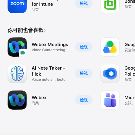
Bons
檢視
for Intune
商業
商業
你可能也會喜歡
Webex Meetings
Goo
檢視
Video Conferencing
安全
雲端
AI Note Taker -
Goog
檢視
flick
Poli
Voice note ai，lecture
商業
recorder
Webex
Micr
檢視
商業
交談
業。