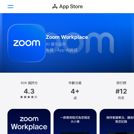
Today
Zoom Workplace
遊戲
AI 優先協作
免費 · App 內購買
App
搜尋
平台
92K 個評分
年齡分級
排行榜
iPhone
4.3
4+
#12
iPad
歲
商業
Mac
Vision
Watch