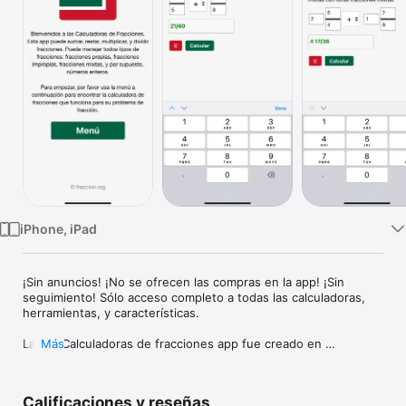
TV
iPhone, iPad
¡Sin anuncios! ¡No se ofrecen las compras en la app! ¡Sin 
seguimiento! Sólo acceso completo a todas las calculadoras, 
herramientas, y características.

La IOS Calculadoras de fracciones app fue creado en 
Más
respuesta a las visitantes del sitio popular fraccion.org. La 
meta fue hacerse el app más intuitivo, sin desorden, rápido de 
operar, y fácil de usar.

Calificaciones y reseñas