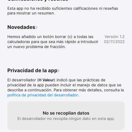
Esperamos que el Calculadoras de fracciones app se convierta 
Esta app no ha recibido suficientes calificaciones ni reseñas
en su app de matemáticas favorita.
para mostrar un resumen.
Novedades
Hemos añadido un botón borrar (c) a todas las 
Versión 1.2
calculadoras para que sea más rápido a introducir 
02/11/2022
un nuevo problema de fracción.
Privacidad de la app
El desarrollador (
H Valeur
) indicó que las prácticas de
privacidad de la app pueden incluir el manejo de datos que se
describe a continuación. Para obtener más detalles, consulta la
política de privacidad del desarrollador
.
No se recopilan datos
El desarrollador no recopila ningún dato en esta app.