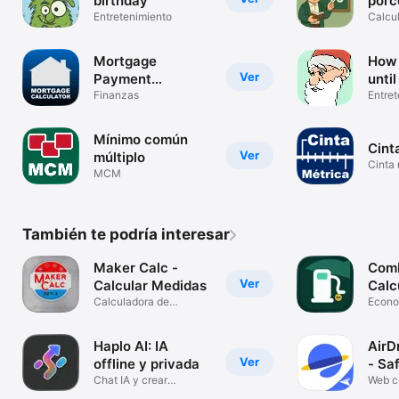
birthday
porc
Entretenimiento
Calcu
porce
Mortgage
How
Ver
Payment
unti
Calculator
Finanzas
Entre
Mínimo común
Cint
Ver
múltiplo
Cinta 
MCM
También te podría interesar
Maker Calc -
Comb
Ver
Calcular Medidas
Calc
Calculadora de
Econo
fracciones
abast
Haplo AI: IA
AirD
Ver
offline y privada
- Sa
Chat IA y crear
Web co
imágenes
block