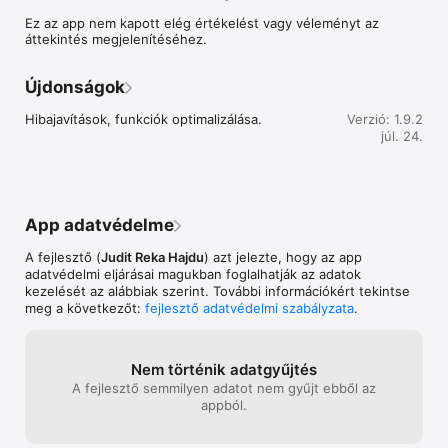
Rendeld házhoz és kóstold meg! 

Ez az app nem kapott elég értékelést vagy véleményt az
áttekintés megjelenítéséhez.
Újdonságok
Rendeld házhoz ebéded vagy vacsorád, válaszd az online és 
Hibajavítások, funkciók optimalizálása.
Verzió: 1.9.2
gyors ételrendelés előnyeit! 

júl. 24.
--------------------------------- 

Hogyan működik az alkalmazás? 

App adatvédelme
1.) Válogasd össze kosarad. 

A fejlesztő (
Judit Reka Hajdu
) azt jelezte, hogy az app
2.) Regisztrálj, ha még nem tetted, vagy jelentkezz be. 

adatvédelmi eljárásai magukban foglalhatják az adatok
kezelését az alábbiak szerint. További információkért tekintse
3.) Fizesd ki rendelésed online bankkártyával, SZÉP kártyával 
meg a következőt:
fejlesztő adatvédelmi szabályzata
.
vagy készpénzzel. 

4.) Várd meg hamarosan érkező futárunkat, és fogyaszd 
egészséggel ételünket. Jó étvágyat kívánunk hozzá! 

Nem történik adatgyűjtés
A fejlesztő semmilyen adatot nem gyűjt ebből az
--------------------------------- 

appból.
Mivel fizethetek? 
