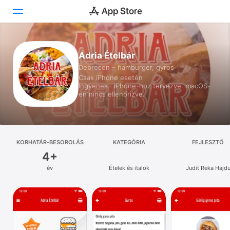
Ma
Adria Ételbár
Debrecen – hamburger, gyros
Játékok
Csak iPhone esetén
Ingyenes · iPhone-hoz tervezve. macOS-
Appok
en nincs ellenőrizve.
Arcade
Keresés
KORHATÁR‑BESOROLÁS
KATEGÓRIA
FEJLESZTŐ
4+
Platform
év
Ételek és italok
Judit Reka Hajd
iPhone
iPad
Mac
Watch