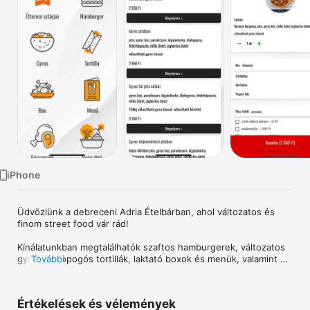
TV
iPhone
Üdvözlünk a debreceni Adria Ételbárban, ahol változatos és 
finom street food vár rád! 

Kínálatunkban megtalálhatók szaftos hamburgerek, változatos 
gyrosok, ropogós tortillák, laktató boxok és menük, valamint 
További
frissensültek. Kiegészítheted vega ételekkel, körettel, friss 
salátával, desszerttel, különleges öntetekkel, üdítővel és 
energiatitalokkal – mindezt gyorsan, kedvező áron! 

Értékelések és vélemények