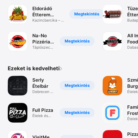
gyros
gyros
Eldorádó
Tüze
Megtekintés
Étterem
Étte
Kazincbarcika
Kazincbarcika –
Budap
hamburger
pizza,
hambu
Na-No
All I
Megtekintés
Pizzéria
Food
és Gyros
Tápiószecső
Dabas
- pizza,
pizza,
Bár
hamburger
tortill
Ezeket is kedvelheti
Serly
Szm
Megtekintés
Ételbár
Burg
Debrecen –
Ételek
pizza,
italok
hamburger
Fami
Full Pizza
Megtekintés
Fros
Ételek és
Ételek
italok
italok
Pizz
VisitMe