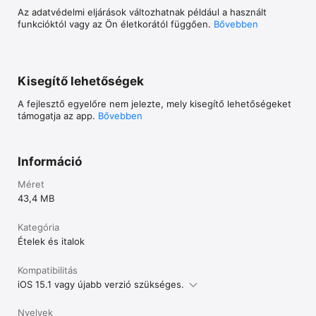
Az adatvédelmi eljárások változhatnak például a használt
1.) Online bankkártyával (SimplePay / Barion - akár egy 
funkcióktól vagy az Ön életkorától függően.
Bővebben
kattintásos fizetés) alkalmazáson belül. 

2.) Online SZÉP kártyával alkalmazáson belül. 

3.) Készpénzzel a futárnál. 

Kisegítő lehetőségek
--------------------------------- 

A fejlesztő egyelőre nem jelezte, mely kisegítő lehetőségeket
támogatja az app.
Bővebben
Weboldal: https://adriaetelbar.hu/  

--------------------------------- 

Információ
SuperShop - Falatozz.hu partnerként, pontok gyűjtésére és 
felhasználására van lehetőség. 
Méret
43,4 MB
Kategória
Ételek és italok
Kompatibilitás
iOS 15.1 vagy újabb verzió szükséges.
Nyelvek