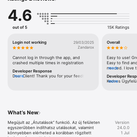
•	Plusz: okos választás a mindennapi pénzügyekhez akár 
4.6
ingyenes számlavezetéssel és kártyával. 

•	Prémium számla: extra szolgáltatások, kiemelkedő, 
lekötés nélküli kamattal.

•	Prestige: exkluzív előnyök, beépített prémium 
out of 5
15K Ratings
szolgáltatások, kompromisszumok nélkül.

Számlanyitás pár perc alatt:

Login not working
Overall
29/03/2025
-Nyiss számlát szelfivel, új típusú személyivel, akár pár perc 
Zandarox
alatt. Gyors, kényelmes, teljesen digitális megoldás, teljes 
értékű bankszámlával. 

Cannot log in through the app, and 
Easy to use! Gr
-Többdevizás megoldások: EUR, USD, CHF, GBP vagy RON 
crashed multiple times in registration
Easy to find an
számla néhány kattintással

needed. I love t
more
Developer Response
-Akár azonnal használható digitális devizakártya (EUR és USD 
a bank but I can
Dear Client! Thank you for your feedback. 
more
Developer Res
számlákhoz)

application. It i
We are sorry to read that you had a 
Kedves Ügyfelün
more
Although someti
negative experience while using our 
visszajelzését. 
Gyors és kényelmes utalás:

freezes and got
services. Please contact us through one 
afelől, hogy az 
-	Utalj forintban és devizában, és tedd még egyszerűbbé 
screen, but rest
of our contact channels, so our 
folyamatos fejl
az átutalásokat sablonokkal.

solve these prob
colleagues could assist you.
reméljük az Ön 
-	Válts piaci középárfolyamonEUR, USD, CHF, GBP vagy 
stars if it coul
fogják.
RON devizában, banki munkanapokon 9 és 17 óra között, a 
What’s New
havi limitig.

-	Használd a díjmentes qvik fizetési funkciót 
Megújult az „Átutalások” funkció. Az új felületen 
Version
pénzkéréshez! Megbízásaidat vissza is tudod keresni az 
egyszerűbben indíthatsz utalásokat, valamint 
24.0.0
érvényességi időn belül. 

könnyebben elérheted a korábban rögzített 
1 Jul
-	Rögzíts másodlagos azonosítót az utalásokhoz, így e-mail 