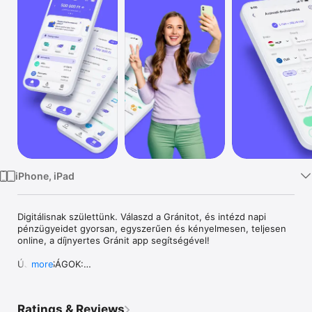
TV
iPhone, iPad
Digitálisnak születtünk. Válaszd a Gránitot, és intézd napi 
pénzügyeidet gyorsan, egyszerűen és kényelmesen, teljesen 
online, a díjnyertes Gránit app segítségével!

ÚJDONSÁGOK:

more
•	Új számlacsomagok: Hello, Plusz, Prémium, Prestige – 
válaszd ki a hozzád illőt!

•	Hello: feltétel nélküli ingyenes számlavezetés és kártya 
Ratings & Reviews
egyszerűen, digitálisan.
