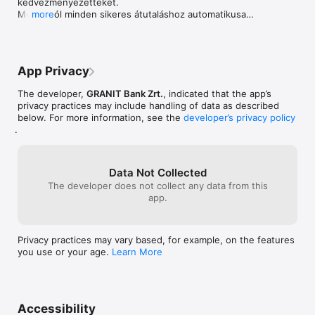
kedvezményezetteket.

címmel vagy telefonszámmal is tudsz pénzt fogadni. 

Mostantól minden sikeres átutaláshoz automatikusan 
more
-	Hozz létre rendszeres átutalási megbízásokat 
létrejön egy sablon, ami a Gránit appban és a NetBank 
egyszerűen az appban.

felületén egyaránt elérhető.

-	Rögzíts csoportos beszedéseket közvetlenül az appban.

Az appban már a szerződéstől való elállásra is van 
lehetőséged. A 14 napon belül, online igényelt 
Kártya funkciók:

App Privacy
szolgáltatások esetén az elállást és a felmondást a 
-	Használd digitális bankkártyádat online vásárlásra és 
„Beállítások - Visszajelzés” menüpontban 
mobilfizetésre akár már a számlanyitás másnapján.

The developer,
GRANIT Bank Zrt.
, indicated that the app’s
kezdeményezheted.
-	Igényelj új forint-, prémium- vagy devizakártyát az 
privacy practices may include handling of data as described
appban, és használd akár azonnal, digitálisan. 

below. For more information, see the
developer’s privacy policy
-	Ellenőrizd kátyád PIN-kódját bármikor az appban. 

.
-	Nézd meg a kártyaadataidat az appban, ha nincs nálad a 
fizikai kártyád!

-	Igényelj néhány kattintással Egyszer használatos kártyát 
Data Not Collected
az appban, a még biztonságosabb online vásárlásokhoz.

The developer does not collect any data from this
app.
Megtakarítások, befektetések:

-	Indíts betétlekötést, nyiss megtakarítási számlát, vagy 
állíts be rendszeres megtakarítást néhány kattintással. 

-	Nyiss értékpapírszámlát NYESZ-t vagy TBSZ-t, és fektess 
Privacy practices may vary based, for example, on the features
állampapírokba,, befektetési alapokba vagy vásárolj 
you use or your age.
Learn More
részvényeket!

-	Indíts Perselyt az appban és gyűjts egyszerűen a céljaidra.

További funkciók:

-	Qvik fizetési megoldás: lehetővé teszi a QR-kód, deeplink 
Accessibility