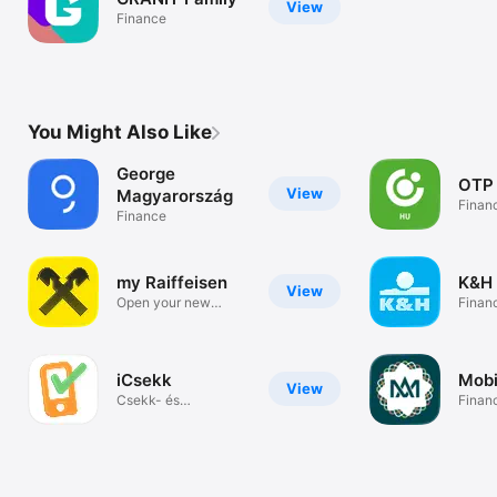
View
Finance
You Might Also Like
George
OTP
View
Magyarország
Finan
Finance
my Raiffeisen
K&H 
View
Open your new
Finan
account mobile
iCsekk
Mobi
View
Csekk- és
Finan
számlabefizetés