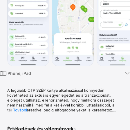
TV
iPhone, iPad
A legújabb OTP SZÉP kártya alkalmazással könnyedén 
követheted az aktuális egyenlegedet és a tranzakcióidat, 
előleget utalhatsz, ellenőrizheted, hogy mekkora összeget 
nem használtál még fel a két évvel korábbi juttatásaidból, a 
térképes keresővel pedig elfogadóhelyeket is kereshetsz.

További
Az alkalmazás kizárólag az OTP SZÉP kártyabirtokosok számára 
használható.

Értékelések és vélemények
Már regisztráltál a honlapunkon?
