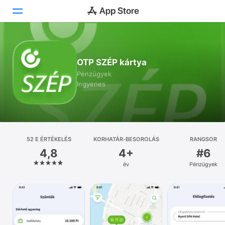
Ma
OTP SZÉP kártya
Játékok
Pénzügyek
Ingyenes
Appok
Arcade
Keresés
52 E ÉRTÉKELÉS
KORHATÁR‑BESOROLÁS
RANGSOR
4,8
4+
#6
Platform
év
Pénzügyek
iPhone
iPad
Mac
Watch