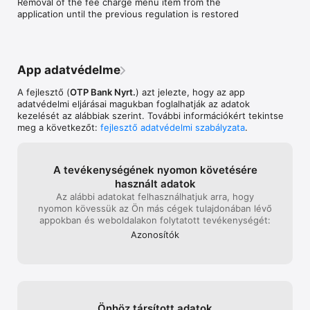
Removal of the fee charge menu item from the 
application until the previous regulation is restored
Milyen technikai feltételek szükségesek az alkalmazás 
telepítéséhez?

minimum iOS 10.0-ás operációs rendszer
App adatvédelme
A fejlesztő (
OTP Bank Nyrt.
) azt jelezte, hogy az app
adatvédelmi eljárásai magukban foglalhatják az adatok
kezelését az alábbiak szerint. További információkért tekintse
meg a következőt:
fejlesztő adatvédelmi szabályzata
.
A tevékenysé­gé­nek nyo­mon követé­sé­re
használt adatok
Az alábbi adatokat felhasznál­hatjuk arra, hogy
nyomon kövessük az Ön más cégek tulajdonában lévő
appokban és web­oldalakon folytatott tevékeny­ségét:
Azonosítók
Önhöz társított adatok