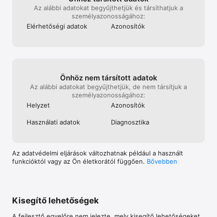
Az alábbi adatokat begyűjthetjük és társíthatjuk a
személy­azonos­ságához:
Elérhetőségi adatok
Azonosítók
Önhöz nem társított adatok
Az alábbi adatokat begyűjthetjük, de nem társítjuk a
személy­azonos­ságához:
Helyzet
Azonosítók
Használati adatok
Diagnosztika
Az adatvédelmi eljárások változhatnak például a használt
funkcióktól vagy az Ön életkorától függően.
Bővebben
Kisegítő lehetőségek
A fejlesztő egyelőre nem jelezte, mely kisegítő lehetőségeket