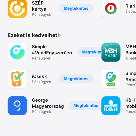
SZÉP
Riari
Megtekintés
kártya
Életm
Pénzügyek
Ezeket is kedvelheti
Simple
MBH
Megtekintés
#VeddEgyszerűen
Bank
Pénzügyek
A ban
egysz
Simp
iCsekk
Megtekintés
#Ve
Pénzügyek
Pénz
George
K&H
Megtekintés
Magyarország
mobi
Pénzügyek
Pénz