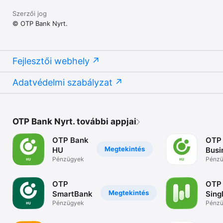
Szerzői jog
© OTP Bank Nyrt.
Fejlesztői webhely
Adatvédelmi szabályzat
OTP Bank Nyrt. további appjai
OTP Bank
OTP
Megtekintés
HU
Busi
Pénzügyek
Pénz
OTP
OTP
Megtekintés
SmartBank
Sing
Pénzügyek
Pénz