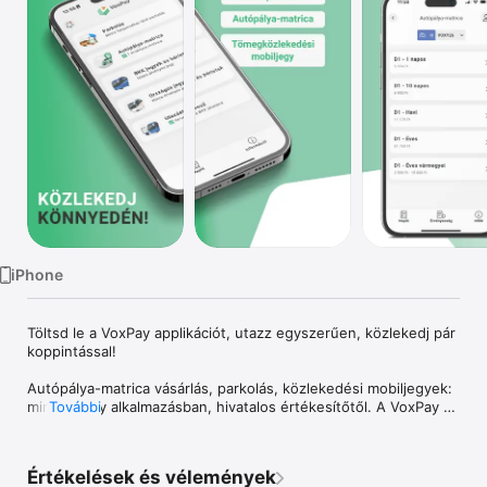
TV
iPhone
Töltsd le a VoxPay applikációt, utazz egyszerűen, közlekedj pár 
koppintással! 

Autópálya-matrica vásárlás, parkolás, közlekedési mobiljegyek: 
minden egy alkalmazásban, hivatalos értékesítőtől. A VoxPay 
További
applikáció a közlekedés során használható alkalmazás, amely 
mind autósok, mind tömegközlekedéssel utazók számára nyújt 
kényelmes, gyors és egyszerű megoldásokat.  

Értékelések és vélemények