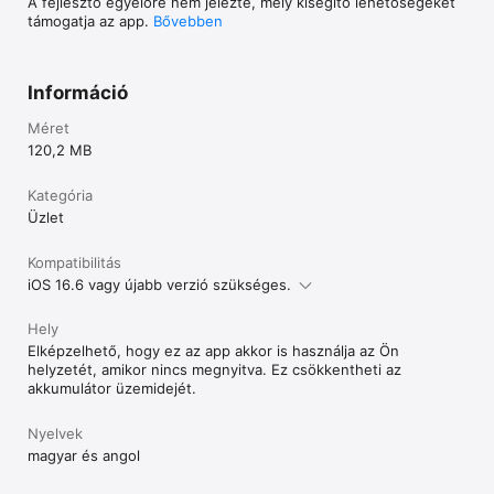
A fejlesztő egyelőre nem jelezte, mely kisegítő lehetőségeket
BKK jegyek és bérletek  

támogatja az app.
Bővebben
Ország-és vármegyebérletek - minden vármegyére 

Számos város helyi jegyei  

Információ
Helyközi jegyek  

Méret
120,2 MB
Napló a korábbi vásárlásokról  

Kategória
Jegyek és bérletek egy helyen  

Üzlet
Lejárati értesítések 

Kompatibilitás
Metró gomb 

iOS 16.6 vagy újabb verzió szükséges.
Hely
Bérlet widget 

Elképzelhető, hogy ez az app akkor is használja az Ön
helyzetét, amikor nincs megnyitva. Ez csökkentheti az
Telepítsd a bérlet widgetet, helyezd el a telefonod 
akkumulátor üzemidejét.
képernyőjén, hogy egy koppintással érvényesíthesd 
bérletedet vagy a metrógombbal a QR kód beolvasása nélkül 
Nyelvek
szállhass fel a metróra.  

magyar és angol