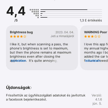
4,4
Milyen szolgáltatásokat és kényelmi funkciókat találsz a 
VoxPay applikációban?  

/5
1,3 E értékelés
Autópálya-matrica  

Brightness bug
WARNING Poor U
2023. 04. 04.
Jeti a Himalájáról
Legyen a matricád mindig a zsebedben!  

I like it, but when scanning a pass, the 
I love this app 
phone's brightness is set to maximum, 
my annual highw
but then the phone remains at maximum 
months ago I bo
A VoxPay applikációban pár koppintással megvásárolhatod e-
brightness even after closing the 
added the car t
matricádat, ellenőrizheted autópálya-matricád érvényességét 
application.  It's quite annoying, but other 
bővebben
feature allowed
bővebben
és a lejárati értesítőknek köszönhetően elkerülheted a 
than that it works fine.
matrica from my
büntetéseket.  

I thought I was 
Hungarian gove
Napi, heti, havi, éves vármegyei és éves országos e-matrica 
differently and
vásárlás  

Fortunately I sh
misleading the 
Újdonságok
Érvényesség ellenőrzés 

and let me just 
feature has to be
Frissítettük az ügyfélszolgálati adatokat és javítottuk 
Verzió:
Napló a korábbi vásárlásokról  

could have cos
a facebook bejelentkezést.
4.1.6
jún. 5.
Egy fiókon belül több jármű kezelése 
