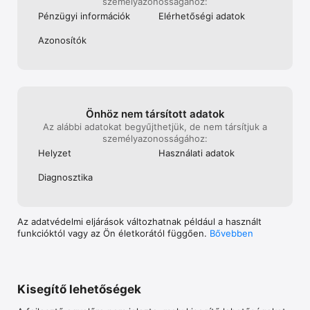
személy­azonos­ságához:
Pénzügyi információk
Elérhetőségi adatok
Azonosítók
Widget és Live Activity 

A parkolás szolgálatáshoz kapcsolódóan telepíthetsz widgetet, 
amelyet könnyedén elhelyezhetsz a telefonod képernyőjén. 
Így nyomon tudod követni parkolásodat, a widgetre koppintva 
pedig könnyen visszajutsz az applikációba. A Live Activity 
Önhöz nem társított adatok
automatikusan megjelenik a zárolt képernyőn, így egy 
Az alábbi adatokat begyűjthetjük, de nem társítjuk a
koppintással hosszabbíthatod meg vagy állíthatod le 
személy­azonos­ságához:
parkolásodat.  

Helyzet
Használati adatok
Diagnosztika
Közlekedési mobiljegyek 

Legyen a bérleted mindig kéznél!  

Az adatvédelmi eljárások változhatnak például a használt
funkcióktól vagy az Ön életkorától függően.
Bővebben
A VoxPay applikáció nemcsak az autósoknak, hanem a 
tömegközlekedéssel utazóknak is előnyös lehet. Helyi és 
helyközi jegyeket, ország-és vármegyebérleteket vásárolhatsz 
Kisegítő lehetőségek
és mindezeket egy alkalmazásban.  
