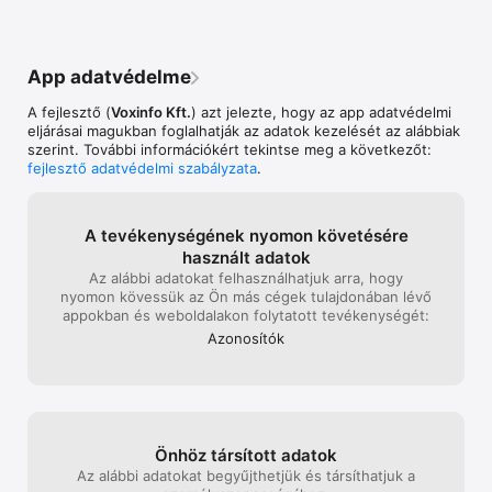
Lejárati értesítések  

App adatvédelme
Parkolás 

A fejlesztő (
Voxinfo Kft.
) azt jelezte, hogy az app adatvédelmi
eljárásai magukban foglalhatják az adatok kezelését az alábbiak
Parkolj egy koppintással!  

szerint. További információkért tekintse meg a következőt:
fejlesztő adatvédelmi szabályzata
.
Parkolási díjfizetés csak pár koppintással GPS alapú 
zónameghatározással, számos egyedi funkcióval. 

A tevékenysé­gé­nek nyo­mon követé­sé­re
használt adatok
GPS alapú zónameghatározás  

Az alábbi adatokat felhasznál­hatjuk arra, hogy
nyomon kövessük az Ön más cégek tulajdonában lévő
SMS, Telefonos és Zárt téri parkolás  

appokban és web­oldalakon folytatott tevékeny­ségét:
Azonosítók
Kedvenc helyek funkció 

Napló a korábbi parkolásokról  

Elfelejtett parkolás funkció  

Lejárati értesítések 

Önhöz társított adatok
Az alábbi adatokat begyűjthetjük és társíthatjuk a
Automatikus parkolás hosszabbítás  
