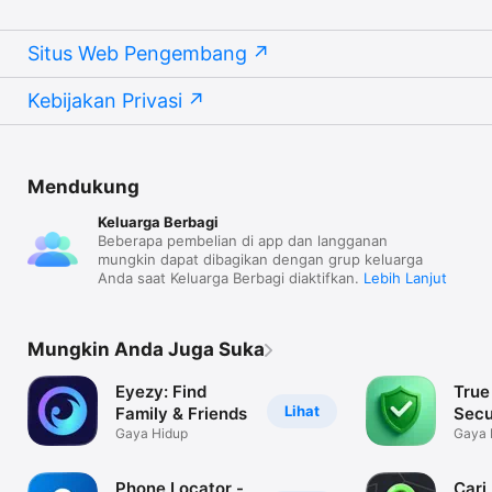
Situs Web Pengembang
Kebijakan Privasi
Mendukung
Keluarga Berbagi
Beberapa pembelian di app dan langganan
mungkin dapat dibagikan dengan grup keluarga
Anda saat Keluarga Berbagi diaktifkan.
Lebih Lanjut
Mungkin Anda Juga Suka
Eyezy: Find
True
Lihat
Family & Friends
Secu
Gaya Hidup
Anti
Gaya 
Phone Locator -
Cari