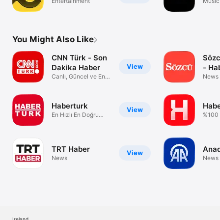
Entertainment
Music
You Might Also Like
CNN Türk - Son
Sözc
View
Dakika Haber
- Ha
Canlı, Güncel ve En
News
Son Haber
Haberturk
Habe
View
En Hızlı En Doğru
%100 
Haber
Haberc
TRT Haber
Anad
View
News
News
Ireland