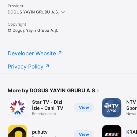
Provider
DOGUS YAYIN GRUBU A.S.
Copyright
© Doğuş Yayın Grubu A.Ş.
Developer Website
Privacy Policy
More by DOGUS YAYIN GRUBU A.S.
Star TV - Dizi
NTV 
View
İzle - Canlı TV
Spor
Entertainment
News
puhutv
KRA
View