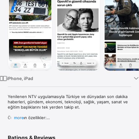
TV
iPhone, iPad
Yenilenen NTV uygulamasıyla Türkiye ve dünyadan son dakika 
haberleri, gündem, ekonomi, teknoloji, sağlık, yaşam, sanat ve 
eğitim başlıklarını tek yerden takip et.

Öne çıkan özellikler:

more
• Son Dakika Bildirimleri: Bildirim izni ver, kritik gelişmeleri 
anında al.

• Canlı Yayın 7/24: NTV canlı yayınını kesintisiz izle; dijitale özel 
Ratings & Reviews
videolu haberler ve NTV programlarının tamamını takip et.
