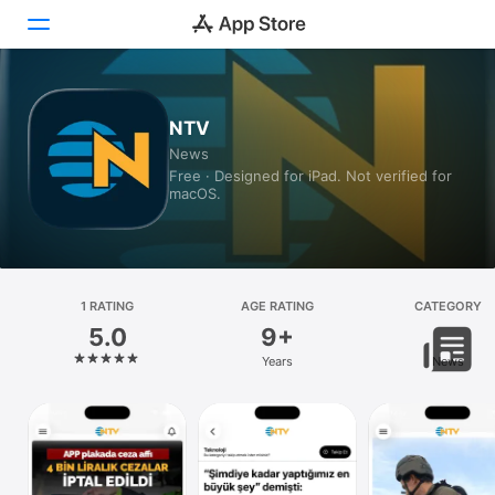
Today
NTV
News
Games
Free · Designed for iPad. Not verified for
macOS.
Apps
Arcade
Search
1 RATING
AGE RATING
CATEGORY
5.0
9+
Platform
Years
News
iPhone
iPad
Mac
Watch