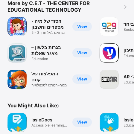
More by C.E.T - THE CENTER FOR
EDUCATIONAL TECHNOLOGY
הסוד של מיה -
View
מספרים וחשבון
Books
מותאם לגיל הרך 3 - 5
בגרות בלשון –
יכון
View
מאגר שאלות
Educa
Education
המפלצות של
A
View
קסם
Educa
מטח–המרכז לטכנולוגיה
חינוכית
You Might Also Like
IssieDocs
Issi
View
Accessible learning
Educa
for all