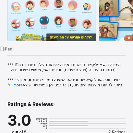
TV
iPad
*** iDo היגיינה היא אפליקציה חדשנית ומקיפה ללימוד פעילויות יום-יום 
בתחום ההיגיינה (צחצוח שיניים, חפיפת ראש, שימוש בשירותים ועוד).

*** "בעיני, זוהי האפליקציה שנותנת את המענה המקיף ביותר והמקצועי 
more
ביותר לתחום משימות היום-יום, הן בתכנים והן בפעילויות שהיא מספקת" 
(דר' אורית חצרוני, מומחית לחינוך מיוחד, אוניברסיטת חיפה).

*** פותח ע"י אנשי המקצוע של מטח במיוחד עבור ילדים ומתבגרים על 
Ratings & Reviews
הרצף האוטיסטי, מוגבלות שכלית וצרכים מיוחדים אחרים.

3.0
*** צפו בהדגמת וידאו וברצף תמונות של צעד אחר צעד בביצוע 
הפעילות, ובנו את הרצף האישי שלכם.

*** iDo היגיינה מתאימה לילדים, למתבגרים ולבוגרים צעירים.

out of 5
2 Ratings