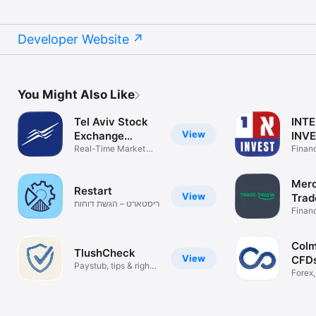
Developer Website
You Might Also Like
Tel Aviv Stock
INTE
View
Exchange
INV
(TASE)
Real-Time Market
Finan
Data
Merc
Restart
View
Trad
ריסטארט – הגשת דוחות
Finan
בקלות
Colm
TlushCheck
View
CFDs
Paystub, tips & rights
Forex
checker
Stock