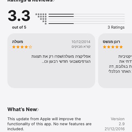
יכולות האפליקציה

==================

3.3
* פורומים: קריאה, כתיבה, צפייה בגרפים וצפייה בקישורים בכל הפורומים 
הקיימים באתר האינטרנטי.

* תיק אישי: תיק ניירות ערך אישי המאפשר לבצע מעקב אחר מדדים, 
out of 5
3 Ratings
מניות, אגרות חוב, קרנות נאמנות, תעודות סל וכתבי אופציה נבחרים 
הנסחרים בבורסה בת״א.

רונן מנשס
מעולה
10/12/2014
* חדשות: כותרות עדכניות על הנעשה בשוקי ההון, הכלכלה ותחומים 
קורא מבזקים
קרובים נוספים.

אתר מקצועי שנותן סקירות אובייקטיביות 
אפליקציה מעולה!שפרו רק את תצוגת 
* נתוני מסחר: כל נתוני ניירות הערך הנסחרים בבורסה בת״א ומדדים 
ומנוטרלות אינטרסים. מאז שהורדתי את 
הגרפיםשבועי חודשי רבעון וכו..
נבחרים מהעולם.

האפליקציה משתמש הרבה פחות בגלובס, דה 
מרקר וכלכליסט. תמשיכו להיות האתר הכלכלי 
* בלוגים: קריאה וכתיבה.

* סקירה שבועית: צפייה בכל אגפי סקירת המניות והמדדים השבועית 
שמפרסם צוות האתר מדי יום שישי.
What’s New
This update from Apple will improve the 
Version
functionality of this app. No new features are 
2.9
included.

21/12/2016