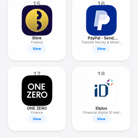
15
16
Blink
PayPal - Send,
Manage, Pay
Finance
Transfer Money & Mobile
Pay
View
View
17
18
ONE ZERO
iDplus
Finance
Financial digital ID and
eKYC
View
View