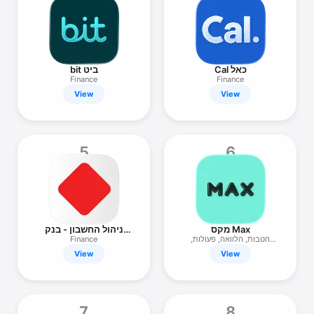
TV
bit ביט
Cal כאל
Finance
Finance
View
View
5
6
ניהול החשבון - בנק
מקס Max
הפועלים
Finance
הטבות, הלוואה, פעולות,
תשלומים
View
View
7
8