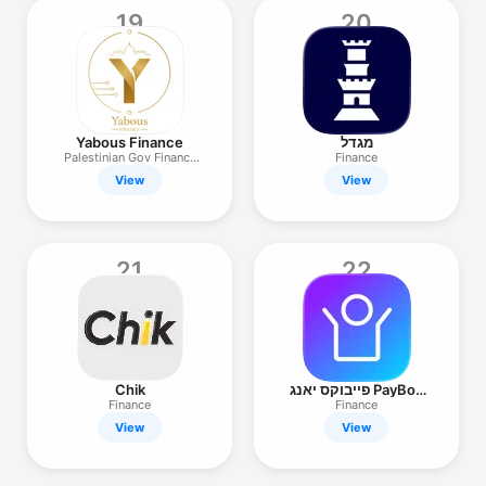
19
20
Yabous Finance
מגדל
Palestinian Gov Finance
Finance
App
View
View
21
22
Chik
פייבוקס יאנג PayBox
Young
Finance
Finance
View
View