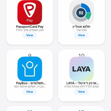
PassportCard Pay
תלוש אונליין
סוכן השופינג שלך בחו"ל
מלם שכר
View
View
9
10
PayBox - תשלומים
LAYA – ארנק דיגיטלי
והעברת כסף
למטיילים
העברה, תשלום ואיסוף כסף
טסים לחו"ל ללא עמלות מט"ח
מהנייד
View
View